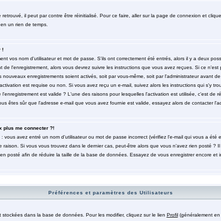
trouvé, il peut par contre être réinitialisé. Pour ce faire, aller sur la page de connexion et cliqu
 en un rien de temps.
 !
t vos nom d'utilisateur et mot de passe. S'ils ont correctement été entrés, alors il y a deux poss
de l'enregistrement, alors vous devrez suivre les instructions que vous avez reçues. Si ce n'est 
es nouveaux enregistrements soient activés, soit par vous-même, soit par l'administrateur avant 
ctivation est requise ou non. Si vous avez reçu un e-mail, suivez alors les instructions qui s'y tro
l'enregistrement est valide ? L'une des raisons pour lesquelles l'activation est utilisée, c'est de r
 êtes sûr que l'adresse e-mail que vous avez fournie est valide, essayez alors de contacter l'ad
x plus me connecter ?!
: vous avez entré un nom d'utilisateur ou mot de passe incorrect (vérifiez l'e-mail qui vous a été
 raison. Si vous vous trouvez dans le dernier cas, peut-être alors que vous n'avez rien posté ? Il
ien posté afin de réduire la taille de la base de données. Essayez de vous enregistrer encore et 
Préférences et paramètres des Utilisateurs
t stockées dans la base de données. Pour les modifier, cliquez sur le lien
Profil
(généralement en h