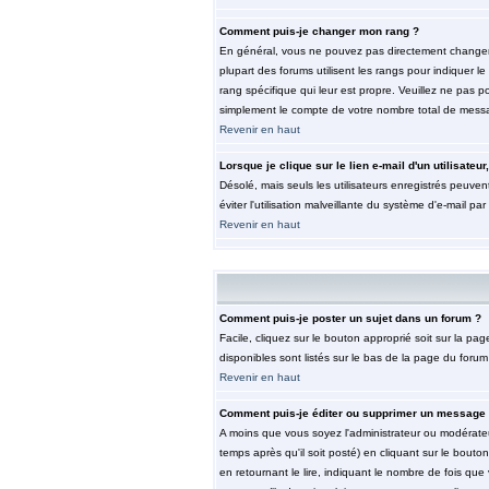
Comment puis-je changer mon rang ?
En général, vous ne pouvez pas directement changer le 
plupart des forums utilisent les rangs pour indiquer 
rang spécifique qui leur est propre. Veuillez ne pas 
simplement le compte de votre nombre total de mess
Revenir en haut
Lorsque je clique sur le lien e-mail d'un utilisat
Désolé, mais seuls les utilisateurs enregistrés peuvent
éviter l'utilisation malveillante du système d'e-mail pa
Revenir en haut
Comment puis-je poster un sujet dans un forum ?
Facile, cliquez sur le bouton approprié soit sur la pa
disponibles sont listés sur le bas de la page du forum 
Revenir en haut
Comment puis-je éditer ou supprimer un message
A moins que vous soyez l'administrateur ou modérate
temps après qu'il soit posté) en cliquant sur le bouto
en retournant le lire, indiquant le nombre de fois que