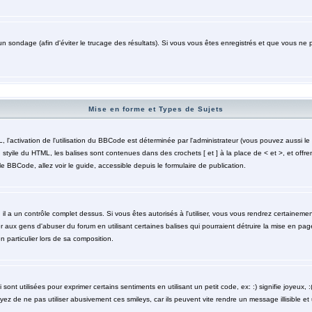
un sondage (afin d'éviter le trucage des résultats). Si vous vous êtes enregistrés et que vous ne 
Mise en forme et Types de Sujets
activation de l'utilisation du BBCode est déterminée par l'administrateur (vous pouvez aussi le 
styile du HTML, les balises sont contenues dans des crochets [ et ] à la place de < et >, et offre
le BBCode, allez voir le guide, accessible depuis le formulaire de publication.
 il a un contrôle complet dessus. Si vous êtes autorisés à l'utiliser, vous vous rendrez certaine
r aux gens d'abuser du forum en utilisant certaines balises qui pourraient détruire la mise en pa
particulier lors de sa composition.
nt utilisées pour exprimer certains sentiments en utilisant un petit code, ex: :) signifie joyeux, :( 
z de ne pas utiliser abusivement ces smileys, car ils peuvent vite rendre un message illisible et