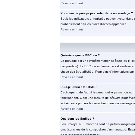
Revenir en haut
Pourquoi ne puis-je pas voter dans un sondage ?
Seuls les utilisateurs enregistrés peuvent voter dans 
probablement pas les droits d'accès appropriés.
Revenir en haut
Qu'est-ce que le BBCode ?
Le BBCode est une implémentation spéciale du HTML, l'
composition). Le BBCode en lui-même est similaire au 
chose doit être affichée. Pour plus d'informations sur 
Revenir en haut
Puis-je utiliser le HTML?
Ceci dépend de l'administrateur qui le permet ou non,
fonctionnent. C'est une mesure de
sécurité
pour évite
activé, vous pouvez le désactiver dans un message en 
Revenir en haut
Que sont les Smilies ?
Les Smileys, ou Emoticons sont de petites images qui so
emoticons lors de la composition d'un message. Essaye
de le supprimer entièrement.