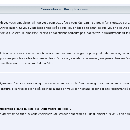
Connexion et Enregistrement
evez vous enregistrer afin de vous connecter. Avez-vous été banni du forum (un message est affic
rir la raison. Si vous vous êtes enregistré et que vous n'êtes pas banni et que vous ne pouvez to
de là que vient le problème, si cela ne fonctionne toujours pas, contactez l'administrateur du foru
trateur de décider si vous avez besoin ou non de vous enregistrer pour poster des messages sur c
nibles pour les invités tels que le choix d'une image avatar, une messagerie privée, l'envoi d'e-mai
nts, il est donc recommandé de le faire.
iquement à chaque visite
lorsque vous vous connectez, le forum vous gardera seulement connecté
n d'autre. Pour rester connecté, cochez la case en vous connectant, ceci n'est pas recommandé s
pparaisse dans la liste des utilisateurs en ligne ?
a présence en ligne
, si vous choisissez
Oui
, vous n'apparaîtrez qu'uniquement aux yeux des ad