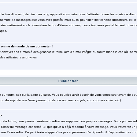
titre d'un rang (le titre d'un rang apparaît sous votre nom d'utilisateur dans les sujets de discuss
le nombre de messages que vous avez postés, mais aussi pour identifier certains utilisateurs, ex: 
poster inutilement sur le forum dans le but d'élever son rang, vous trouverez probablement un mod
ages.
eur, on me demande de me connecter !
 envoyer des e-mails à des gens via le formulaire d'e-mail intégré au forum (dans le cas où l'admini
r des utilisateurs anonymes.
Publication
ge du forum, soit sur la page du sujet. Vous pourriez avoir besoin de vous enregistrer avant de po
ou du sujet (la liste
Vous pouvez poster de nouveaux sujets, vous pouvez voter, etc.
)
 ?
ur du forum, vous pouvez seulement éditer ou supprimer vos propres messages. Vous pouvez édi
n
Editer
du message concerné. Si quelqu'un a déjà répondu à votre message, vous trouverez un 
 vous l'avez édité. Ce petit texte n'apparaîtra pas si personne n'a répondu, il n'apparaîtra pas no