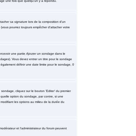
ssage une fois que quelqu'un y a répondu.
tacher sa signature
lors de la composition d'un
 (vous pourrez toujours empêcher d'attacher votre
ercevoir une partie
Ajouter un sondage
dans le
ndages). Vous devez entrer un titre pour le sondage
également définir une date limite pour le sondage, 0
sondage, cliquez sur le bouton 'Editer' du premier
 quelle option du sondage, par contre, si une
modifiant les options au milieu de la durée du
le modérateur et l'administrateur du forum peuvent