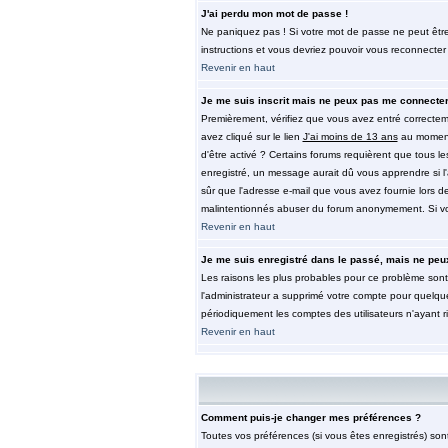
J'ai perdu mon mot de passe !
Ne paniquez pas ! Si votre mot de passe ne peut être re
instructions et vous devriez pouvoir vous reconnecter
Revenir en haut
Je me suis inscrit mais ne peux pas me connecter
Premièrement, vérifiez que vous avez entré correctemen
avez cliqué sur le lien
J'ai moins de 13 ans
au moment 
d'être activé ? Certains forums requièrent que tous l
enregistré, un message aurait dû vous apprendre si l'a
sûr que l'adresse e-mail que vous avez fournie lors de 
malintentionnés abuser du forum anonymement. Si vous
Revenir en haut
Je me suis enregistré dans le passé, mais ne peu
Les raisons les plus probables pour ce problème sont 
l'administrateur a supprimé votre compte pour quelque
périodiquement les comptes des utilisateurs n'ayant r
Revenir en haut
Comment puis-je changer mes préférences ?
Toutes vos préférences (si vous êtes enregistrés) son