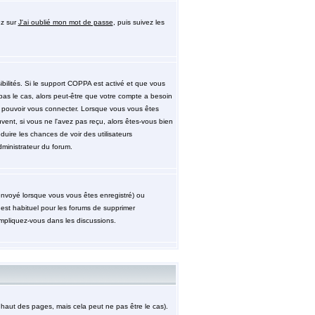
ez sur
J'ai oublié mon mot de passe
, puis suivez les
ibilités. Si le support COPPA est activé et que vous
pas le cas, alors peut-être que votre compte a besoin
de pouvoir vous connecter. Lorsque vous vous êtes
uvent, si vous ne l'avez pas reçu, alors êtes-vous bien
éduire les chances de voir des utilisateurs
ministrateur du forum.
 envoyé lorsque vous vous êtes enregistré) ou
 est habituel pour les forums de supprimer
impliquez-vous dans les discussions.
aut des pages, mais cela peut ne pas être le cas).