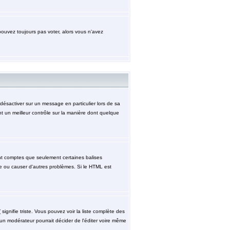
pouvez toujours pas voter, alors vous n'avez
désactiver sur un message en particulier lors de sa
nt un meilleur contrôle sur la manière dont quelque
ment comptes que seulement certaines balises
ge ou causer d'autres problèmes. Si le HTML est
signifie triste. Vous pouvez voir la liste complète des
 un modérateur pourrait décider de l'éditer voire même