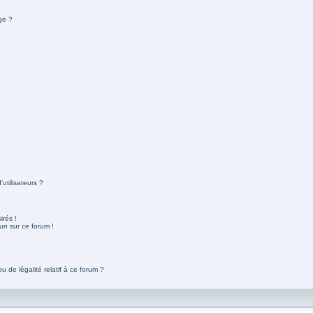
ge ?
utilisateurs ?
rés !
un sur ce forum !
 de légalité relatif à ce forum ?