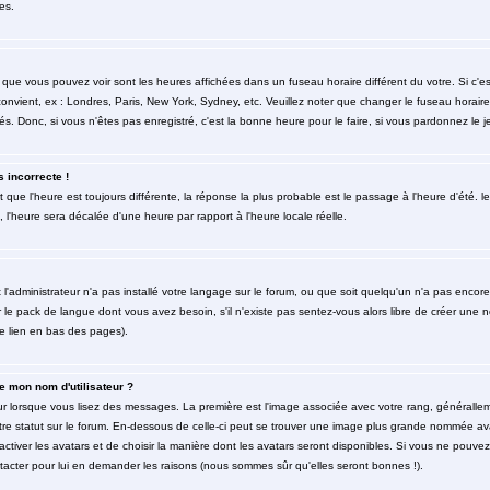
es.
 que vous pouvez voir sont les heures affichées dans un fuseau horaire différent du votre. Si c'
 convient, ex : Londres, Paris, New York, Sydney, etc. Veuillez noter que changer le fuseau horai
rés. Donc, si vous n'êtes pas enregistré, c'est la bonne heure pour le faire, si vous pardonnez le j
s incorrecte !
et que l'heure est toujours différente, la réponse la plus probable est le passage à l'heure d'été
é, l'heure sera décalée d'une heure par rapport à l'heure locale réelle.
t l'administrateur n'a pas installé votre langage sur le forum, ou que soit quelqu'un n'a pas enco
er le pack de langue dont vous avez besoin, s'il n'existe pas sentez-vous alors libre de créer une 
le lien en bas des pages).
 mon nom d'utilisateur ?
eur lorsque vous lisez des messages. La première est l'image associée avec votre rang, générallem
re statut sur le forum. En-dessous de celle-ci peut se trouver une image plus grande nommée av
'activer les avatars et de choisir la manière dont les avatars seront disponibles. Si vous ne pouvez
ntacter pour lui en demander les raisons (nous sommes sûr qu'elles seront bonnes !).