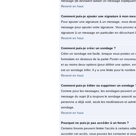
message (ils devraient laisser un message expliquant 
Revenir en haut
Comment puis-je ajouter une signature à mon mes
Pour ajouter une signature à un message, vous devez 
message pour ajouter votre signature. Vous pouvez au
signature à un message en particulier en décochant la
Revenir en haut
Comment puis-je créer un sondage ?
Créer un sondage est facile, lorsque vous postez un n
formulaire en dessous de la partie
Poster un nouveau
et au moins deux options (pour définir une option, e
est un sondage infini. Il y a une limite pour le nombre 
Revenir en haut
Comment puis-je éditer ou supprimer un sondage 
Comme pour les messages, les sondages peuvent unique
message du sujet (il a toujours le sondage associé av
personne a déjà voté, seuls les modérateurs et admini
sondage.
Revenir en haut
Pourquoi ne puis-je pas accéder à un forum ?
Certains forums peuvent limiter l'accès à certains util
accorder cet accès, vous pouvez les contacter si vous