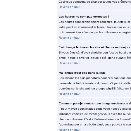
Ceci vous permettra de changer toutes vos préférenc
Revenir en haut
Les heures ne sont pas correctes !
Les heures sont certainement correctes, toutefois, ce
votre profil en choisissant le fuseau horaire qui vous
uniquement être effectué par les utilisateurs enregist
Revenir en haut
J'ai changé le fuseau horaire et l'heure est toujour
Si vous êtes sûr d'avoir choisi le bon fuseau horaire 
entre l'heure d'hiver et l'heure d'été, donc durant l'ét
Revenir en haut
Ma langue n'est pas dans la liste !
Les raisons les plus probables pour ceci sont que soi
demander à l'administrateur du forum s'il peut install
trouvées sur le site web du groupe phpBB (allez voir 
Revenir en haut
Comment puis-je montrer une image en-dessous de
Il peut y avoir deux images sous votre nom d'utilisat
indiquant combien de messages vous avez fait ou vot
chaque utilisateur. C'est à l'administrateur du forum d
l'administrateur en a décidé ainsi, vous pouvez le co
Revenir en haut