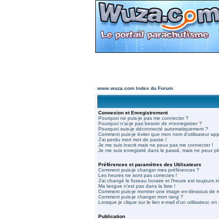
www.wuza.com Index du Forum
Connexion et Enregistrement
Pourquoi ne puis-je pas me connecter ?
Pourquoi n'ai-je pas besoin de m'enregistrer ?
Pourquoi suis-je déconnecté automatiquement ?
Comment puis-je éviter que mon nom d'utilisateur appar
J'ai perdu mon mot de passe !
Je me suis inscrit mais ne peux pas me connecter !
Je me suis enregistré dans le passé, mais ne peux p
Préférences et paramètres des Utilisateurs
Comment puis-je changer mes préférences ?
Les heures ne sont pas correctes !
J'ai changé le fuseau horaire et l'heure est toujours in
Ma langue n'est pas dans la liste !
Comment puis-je montrer une image en-dessous de mo
Comment puis-je changer mon rang ?
Lorsque je clique sur le lien e-mail d'un utilisateur,
Publication