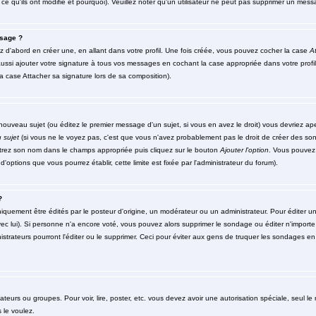
ce qu'ils ont modifié et pourquoi). Veuillez noter qu'un utilisateur ne peut pas supprimer un me
sage ?
d'abord en créer une, en allant dans votre profil. Une fois créée, vous pouvez cocher la case
At
ssi ajouter votre signature à tous vos messages en cochant la case appropriée dans votre profil
 case Attacher sa signature lors de sa composition).
ouveau sujet (ou éditez le premier message d'un sujet, si vous en avez le droit) vous devriez ap
 sujet
(si vous ne le voyez pas, c'est que vous n'avez probablement pas le droit de créer des so
ntrez son nom dans le champs appropriée puis cliquez sur le bouton
Ajouter l'option
. Vous pouvez 
d'options que vous pourrez établir, cette limite est fixée par l'administrateur du forum).
?
ment être édités par le posteur d'origine, un modérateur ou un administrateur. Pour éditer un 
ec lui). Si personne n'a encore voté, vous pouvez alors supprimer le sondage ou éditer n'importe
strateurs pourront l'éditer ou le supprimer. Ceci pour éviter aux gens de truquer les sondages en 
isateurs ou groupes. Pour voir, lire, poster, etc. vous devez avoir une autorisation spéciale, seul 
 le voulez.