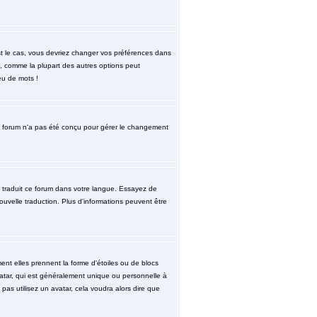
est le cas, vous devriez changer vos préférences dans
re, comme la plupart des autres options peut
eu de mots !
. le forum n'a pas été conçu pour gérer le changement
re traduit ce forum dans votre langue. Essayez de
nouvelle traduction. Plus d'informations peuvent être
ent elles prennent la forme d'étoiles ou de blocs
atar, qui est généralement unique ou personnelle à
 pas utilisez un avatar, cela voudra alors dire que