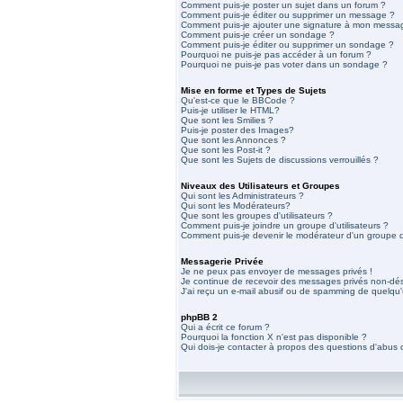
Comment puis-je poster un sujet dans un forum ?
Comment puis-je éditer ou supprimer un message ?
Comment puis-je ajouter une signature à mon messa
Comment puis-je créer un sondage ?
Comment puis-je éditer ou supprimer un sondage ?
Pourquoi ne puis-je pas accéder à un forum ?
Pourquoi ne puis-je pas voter dans un sondage ?
Mise en forme et Types de Sujets
Qu'est-ce que le BBCode ?
Puis-je utiliser le HTML?
Que sont les Smilies ?
Puis-je poster des Images?
Que sont les Annonces ?
Que sont les Post-it ?
Que sont les Sujets de discussions verrouillés ?
Niveaux des Utilisateurs et Groupes
Qui sont les Administrateurs ?
Qui sont les Modérateurs?
Que sont les groupes d'utilisateurs ?
Comment puis-je joindre un groupe d'utilisateurs ?
Comment puis-je devenir le modérateur d'un groupe d'
Messagerie Privée
Je ne peux pas envoyer de messages privés !
Je continue de recevoir des messages privés non-dési
J'ai reçu un e-mail abusif ou de spamming de quelqu'
phpBB 2
Qui a écrit ce forum ?
Pourquoi la fonction X n'est pas disponible ?
Qui dois-je contacter à propos des questions d'abus ou