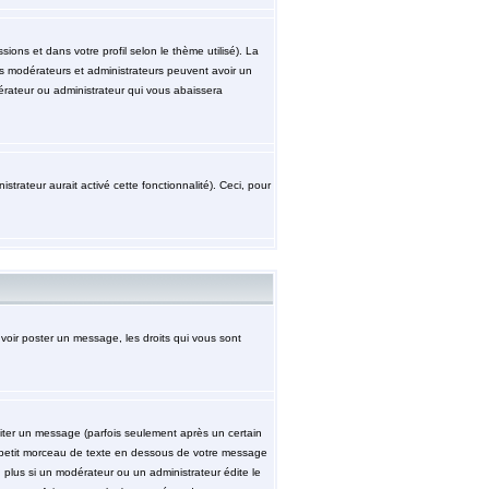
ions et dans votre profil selon le thème utilisé). La
les modérateurs et administrateurs peuvent avoir un
érateur ou administrateur qui vous abaissera
strateur aurait activé cette fonctionnalité). Ceci, pour
uvoir poster un message, les droits qui vous sont
ter un message (parfois seulement après un certain
petit morceau de texte en dessous de votre message
n plus si un modérateur ou un administrateur édite le