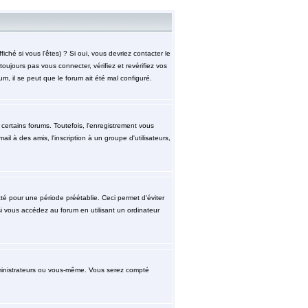
hé si vous l'êtes) ? Si oui, vous devriez contacter le
ujours pas vous connecter, vérifiez et revérifiez vos
m, il se peut que le forum ait été mal configuré.
ertains forums. Toutefois, l'enregistrement vous
l à des amis, l'inscription à un groupe d'utilisateurs,
 pour une période préétablie. Ceci permet d'éviter
i vous accédez au forum en utilisant un ordinateur
ministrateurs ou vous-même. Vous serez compté