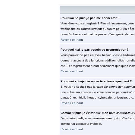
Pourquoi ne puis-je pas me connecter ?
Vous êtes-vous enregistré ? Plus sérieusement, vous d
webmestre ou l'administrateur du forum pour en découv
nom d'utilisateur et mot de passe. C'est généralement 
Revenir en haut
Pourquoi n'ai-je pas besoin de m'enregistrer ?
Vous pouvez ne pas en avoir besoin, c'est à l'adminis
donnera accès à des fonctions additionnelles non-dispo
etc. L'enregistrement prend seulement quelques insta
Revenir en haut
Pourquoi suis-je déconnecté automatiquement ?
Si vous ne cochez pas la case
Se connecter automat
une utilisation abusive de votre compte par quelqu'u
partagé, ex : bibliothèque, cybercafé, université, etc.
Revenir en haut
Comment puis-je éviter que mon nom d'utilisateur a
Dans votre profil, vous trouverez une option
Cacher s
comme un utilisateur invisible.
Revenir en haut