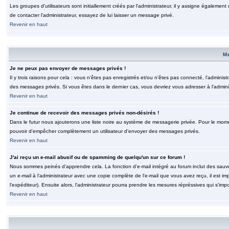
Les groupes d'utilisateurs sont initiallement créés par l'administrateur, il y assigne également
de contacter l'administrateur, essayez de lui laisser un message privé.
Revenir en haut
M
Je ne peux pas envoyer de messages privés !
Il y trois raisons pour cela : vous n'êtes pas enregistrés et/ou n'êtes pas connecté, l'admini
des messages privés. Si vous êtes dans le dernier cas, vous devriez vous adresser à l'adminis
Revenir en haut
Je continue de recevoir des messages privés non-désirés !
Dans le futur nous ajouterons une liste noire au système de messagerie privée. Pour le moment
pouvoir d'empêcher complètement un utilisateur d'envoyer des messages privés.
Revenir en haut
J'ai reçu un e-mail abusif ou de spamming de quelqu'un sur ce forum !
Nous sommes peinés d'apprendre cela. La fonction d'e-mail intégré au forum inclut des sauv
un e-mail à l'administrateur avec une copie complète de l'e-mail que vous avez reçu, il est im
l'expéditeur). Ensuite alors, l'administrateur pourra prendre les mesures répréssives qui s'imp
Revenir en haut