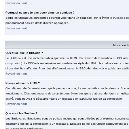
Revenir en haut
Pourquoi ne puis-je pas voter dans un sondage ?
Seuls les utilisateurs enregistrés peuvent voter dans un sondage (afin d'éviter le trucage de
probablement pas les droits d'accès appropriés.
Revenir en haut
Mise en f
Qu'est-ce que le BBCode ?
Le BBCode est une implémentation spéciale du HTML, l'activation de l'utilisation du BBCode e
composition). Le BBCode en lui-même est similaire au styile du HTML, les balises sont contenu
chose doit être affichée. Pour plus d'informations sur le BBCode, allez voir le guide, accessib
Revenir en haut
Puis-je utiliser le HTML?
Ceci dépend de l'administrateur qui le permet ou non, il a un contrôle complet dessus. Si vou
fonctionnent. C'est une mesure de
sécurité
pour éviter aux gens d'abuser du forum en utilisa
activé, vous pouvez le désactiver dans un message en particulier lors de sa composition.
Revenir en haut
Que sont les Smilies ?
Les Smileys, ou Emoticons sont de petites images qui sont utilisées pour exprimer certains sentim
emoticons lors de la composition d'un message. Essayez de ne pas utiliser abusivement ces smi
de le supprimer entièrement.