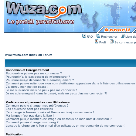
FAQ
Rechercher
Liste 
Profil
Se connecter po
www.wuza.com Index du Forum
Connexion et Enregistrement
Pourquoi ne puis-je pas me connecter ?
Pourquoi n'ai-je pas besoin de m'enregistrer ?
Pourquoi suis-je déconnecté automatiquement ?
Comment puis-je éviter que mon nom d'utilisateur apparaisse dans la liste des utilisateurs en 
J'ai perdu mon mot de passe !
Je me suis inscrit mais ne peux pas me connecter !
Je me suis enregistré dans le passé, mais ne peux plus me connecter ?!
Préférences et paramètres des Utilisateurs
Comment puis-je changer mes préférences ?
Les heures ne sont pas correctes !
J'ai changé le fuseau horaire et l'heure est toujours incorrecte !
Ma langue n'est pas dans la liste !
Comment puis-je montrer une image en-dessous de mon nom d'utilisateur ?
Comment puis-je changer mon rang ?
Lorsque je clique sur le lien e-mail d'un utilisateur, on me demande de me connecter !
Publication