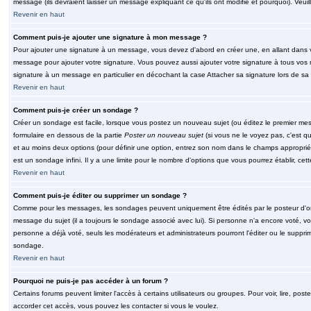
message (ils devraient laisser un message expliquant ce qu'ils ont modifié et pourquoi). Veu
Revenir en haut
Comment puis-je ajouter une signature à mon message ?
Pour ajouter une signature à un message, vous devez d'abord en créer une, en allant dans v
message pour ajouter votre signature. Vous pouvez aussi ajouter votre signature à tous vos 
signature à un message en particulier en décochant la case Attacher sa signature lors de sa 
Revenir en haut
Comment puis-je créer un sondage ?
Créer un sondage est facile, lorsque vous postez un nouveau sujet (ou éditez le premier mess
formulaire en dessous de la partie
Poster un nouveau sujet
(si vous ne le voyez pas, c'est q
et au moins deux options (pour définir une option, entrez son nom dans le champs approprié
est un sondage infini. Il y a une limite pour le nombre d'options que vous pourrez établir, cette
Revenir en haut
Comment puis-je éditer ou supprimer un sondage ?
Comme pour les messages, les sondages peuvent uniquement être édités par le posteur d'orig
message du sujet (il a toujours le sondage associé avec lui). Si personne n'a encore voté, v
personne a déjà voté, seuls les modérateurs et administrateurs pourront l'éditer ou le suppri
sondage.
Revenir en haut
Pourquoi ne puis-je pas accéder à un forum ?
Certains forums peuvent limiter l'accès à certains utilisateurs ou groupes. Pour voir, lire, pos
accorder cet accès, vous pouvez les contacter si vous le voulez.