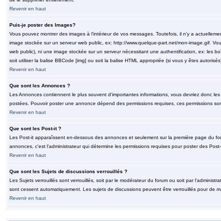
Revenir en haut
Puis-je poster des Images?
Vous pouvez montrer des images à l'intérieur de vos messages. Toutefois, il n'y a actuelle
image stockée sur un serveur web public, ex: http://www.quelque-part.net/mon-image.gif. Vous
web public), ni une image stockée sur un serveur nécessitant une authentification, ex: les b
soit utiliser la balise BBCode [img] ou soit la balise HTML appropriée (si vous y êtes autorisés
Revenir en haut
Que sont les Annonces ?
Les Annonces contiennent le plus souvent d'importantes informations, vous devriez donc le
postées. Pouvoir poster une annonce dépend des permissions requises, ces permissions sont d
Revenir en haut
Que sont les Post-it ?
Les Post-it apparaîssent en-dessous des annonces et seulement sur la première page du for
annonces, c'est l'administrateur qui détermine les permissions requises pour poster des Post
Revenir en haut
Que sont les Sujets de discussions verrouillés ?
Les Sujets verrouillés sont verrouillés, soit par le modérateur du forum ou soit par l'adminis
sont cessent automatiquement. Les sujets de discussions peuvent être verrouillés pour de ma
Revenir en haut