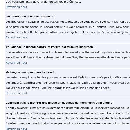
Ceci vous permettra de changer toutes vos préférences.
Revenir en haut
Les heures ne sont pas correctes !
Les heures sont certainement correctes, toutefois, ce que vous pouvez voir sont les heures a
votre profil en choisissant le fuseau horaire qui vous convient, ex : Londres, Paris, New Yor
uniquement être effectué par les utilisateurs enregistrés. Donc, si vous n'êtes pas enregistré,
Revenir en haut
J'ai changé le fuseau horaire et l'heure est toujours incorrecte !
Si vous êtes sûr d'avoir choisi le bon fuseau horaire et que l'heure est toujours différente, 
entre l'heure d'hiver et l'heure d'été, donc durant l'été, l'heure sera décalée d'une heure par r
Revenir en haut
Ma langue n'est pas dans la liste !
Les raisons les plus probables pour ceci sont que soit l'administrateur n'a pas installé votr
demander à l'administrateur du forum s'il peut installer le pack de langue dont vous avez besoi
trouvées sur le site web du groupe phpBB (allez voir le lien en bas des pages).
Revenir en haut
Comment puis-je montrer une image en-dessous de mon nom d'utilisateur ?
Il peut y avoir deux images sous votre nom d'utilisateur lorsque vous lisez des messages. La 
indiquant combien de messages vous avez fait ou votre statut sur le forum. En-dessous de 
chaque utilisateur. C'est à l'administrateur du forum d'activer les avatars et de choisir la man
l'administrateur en a décidé ainsi, vous pouvez le contacter pour lui en demander les raison
Revenir en haut