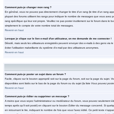
Comment puis-je changer mon rang ?
En général, vous ne pouvez pas directement changer le titre d'un rang (le titre d'un rang appar
plupart des forums utilisent les rangs pour indiquer le nombre de messages que vous avez post
rang spécifique qui leur est propre. Veuillez ne pas poster inutilement sur le forum dans le
simplement le compte de votre nombre total de messages.
Revenir en haut
Lorsque je clique sur le lien e-mail d'un utilisateur, on me demande de me connecter !
Désolé, mais seuls les utilisateurs enregistrés peuvent envoyer des e-mails à des gens via le fo
éviter l'utilisation malveillante du système d'e-mail par des utilisateurs anonymes.
Revenir en haut
Comment puis-je poster un sujet dans un forum ?
Facile, cliquez sur le bouton approprié soit sur la page du forum, soit sur la page du sujet. 
disponibles sont listés sur le bas de la page du forum ou du sujet (la liste
Vous pouvez poster
Revenir en haut
Comment puis-je éditer ou supprimer un message ?
A moins que vous soyez l'administrateur ou modérateur du forum, vous pouvez seulement éd
temps après qu'il soit posté) en cliquant sur le bouton
Editer
du message concerné. Si quelqu
en retournant le lire, indiquant le nombre de fois que vous l'avez édité. Ce petit texte n'app