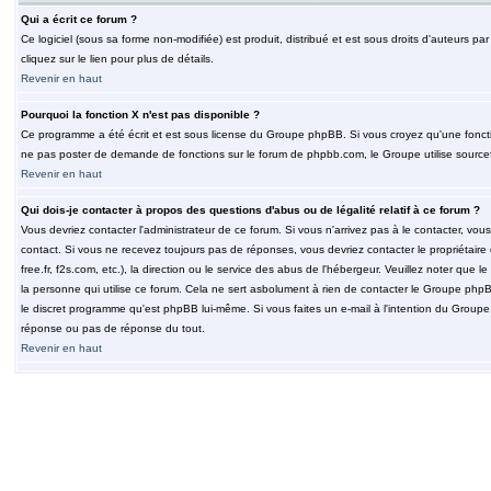
Qui a écrit ce forum ?
Ce logiciel (sous sa forme non-modifiée) est produit, distribué et est sous droits d'auteurs par
cliquez sur le lien pour plus de détails.
Revenir en haut
Pourquoi la fonction X n'est pas disponible ?
Ce programme a été écrit et est sous license du Groupe phpBB. Si vous croyez qu'une fonction
ne pas poster de demande de fonctions sur le forum de phpbb.com, le Groupe utilise sourcef
Revenir en haut
Qui dois-je contacter à propos des questions d'abus ou de légalité relatif à ce forum ?
Vous devriez contacter l'administrateur de ce forum. Si vous n'arrivez pas à le contacter, v
contact. Si vous ne recevez toujours pas de réponses, vous devriez contacter le propriétaire
free.fr, f2s.com, etc.), la direction ou le service des abus de l'hébergeur. Veuillez noter q
la personne qui utilise ce forum. Cela ne sert asbolument à rien de contacter le Groupe phpB
le discret programme qu'est phpBB lui-même. Si vous faites un e-mail à l'intention du Group
réponse ou pas de réponse du tout.
Revenir en haut