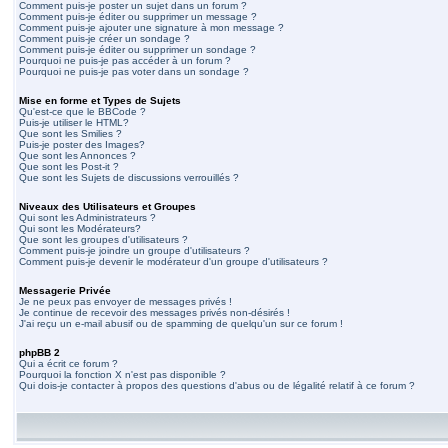
Comment puis-je poster un sujet dans un forum ?
Comment puis-je éditer ou supprimer un message ?
Comment puis-je ajouter une signature à mon message ?
Comment puis-je créer un sondage ?
Comment puis-je éditer ou supprimer un sondage ?
Pourquoi ne puis-je pas accéder à un forum ?
Pourquoi ne puis-je pas voter dans un sondage ?
Mise en forme et Types de Sujets
Qu'est-ce que le BBCode ?
Puis-je utiliser le HTML?
Que sont les Smilies ?
Puis-je poster des Images?
Que sont les Annonces ?
Que sont les Post-it ?
Que sont les Sujets de discussions verrouillés ?
Niveaux des Utilisateurs et Groupes
Qui sont les Administrateurs ?
Qui sont les Modérateurs?
Que sont les groupes d'utilisateurs ?
Comment puis-je joindre un groupe d'utilisateurs ?
Comment puis-je devenir le modérateur d'un groupe d'utilisateurs ?
Messagerie Privée
Je ne peux pas envoyer de messages privés !
Je continue de recevoir des messages privés non-désirés !
J'ai reçu un e-mail abusif ou de spamming de quelqu'un sur ce forum !
phpBB 2
Qui a écrit ce forum ?
Pourquoi la fonction X n'est pas disponible ?
Qui dois-je contacter à propos des questions d'abus ou de légalité relatif à ce forum ?