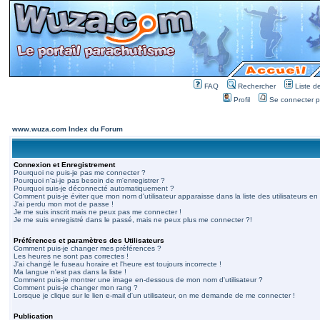
FAQ
Rechercher
Liste 
Profil
Se connecter po
www.wuza.com Index du Forum
Connexion et Enregistrement
Pourquoi ne puis-je pas me connecter ?
Pourquoi n'ai-je pas besoin de m'enregistrer ?
Pourquoi suis-je déconnecté automatiquement ?
Comment puis-je éviter que mon nom d'utilisateur apparaisse dans la liste des utilisateurs en 
J'ai perdu mon mot de passe !
Je me suis inscrit mais ne peux pas me connecter !
Je me suis enregistré dans le passé, mais ne peux plus me connecter ?!
Préférences et paramètres des Utilisateurs
Comment puis-je changer mes préférences ?
Les heures ne sont pas correctes !
J'ai changé le fuseau horaire et l'heure est toujours incorrecte !
Ma langue n'est pas dans la liste !
Comment puis-je montrer une image en-dessous de mon nom d'utilisateur ?
Comment puis-je changer mon rang ?
Lorsque je clique sur le lien e-mail d'un utilisateur, on me demande de me connecter !
Publication