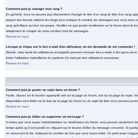
Comment puis-je changer mon rang ?
En général, vous ne pouvez pas directement changer le titre d'un rang (le titre d'un rang appar
plupart des forums utilisent les rangs pour indiquer le nombre de messages que vous avez post
rang spécifique qui leur est propre. Veuillez ne pas poster inutilement sur le forum dans le
simplement le compte de votre nombre total de messages.
Revenir en haut
Lorsque je clique sur le lien e-mail d'un utilisateur, on me demande de me connecter !
Désolé, mais seuls les utilisateurs enregistrés peuvent envoyer des e-mails à des gens via le fo
éviter l'utilisation malveillante du système d'e-mail par des utilisateurs anonymes.
Revenir en haut
Comment puis-je poster un sujet dans un forum ?
Facile, cliquez sur le bouton approprié soit sur la page du forum, soit sur la page du sujet. 
disponibles sont listés sur le bas de la page du forum ou du sujet (la liste
Vous pouvez poster
Revenir en haut
Comment puis-je éditer ou supprimer un message ?
A moins que vous soyez l'administrateur ou modérateur du forum, vous pouvez seulement éd
temps après qu'il soit posté) en cliquant sur le bouton
Editer
du message concerné. Si quelqu
en retournant le lire, indiquant le nombre de fois que vous l'avez édité. Ce petit texte n'app