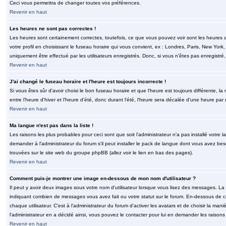
Ceci vous permettra de changer toutes vos préférences.
Revenir en haut
Les heures ne sont pas correctes !
Les heures sont certainement correctes, toutefois, ce que vous pouvez voir sont les heures a
votre profil en choisissant le fuseau horaire qui vous convient, ex : Londres, Paris, New Yor
uniquement être effectué par les utilisateurs enregistrés. Donc, si vous n'êtes pas enregistré,
Revenir en haut
J'ai changé le fuseau horaire et l'heure est toujours incorrecte !
Si vous êtes sûr d'avoir choisi le bon fuseau horaire et que l'heure est toujours différente, 
entre l'heure d'hiver et l'heure d'été, donc durant l'été, l'heure sera décalée d'une heure par r
Revenir en haut
Ma langue n'est pas dans la liste !
Les raisons les plus probables pour ceci sont que soit l'administrateur n'a pas installé votr
demander à l'administrateur du forum s'il peut installer le pack de langue dont vous avez besoi
trouvées sur le site web du groupe phpBB (allez voir le lien en bas des pages).
Revenir en haut
Comment puis-je montrer une image en-dessous de mon nom d'utilisateur ?
Il peut y avoir deux images sous votre nom d'utilisateur lorsque vous lisez des messages. La 
indiquant combien de messages vous avez fait ou votre statut sur le forum. En-dessous de 
chaque utilisateur. C'est à l'administrateur du forum d'activer les avatars et de choisir la man
l'administrateur en a décidé ainsi, vous pouvez le contacter pour lui en demander les raison
Revenir en haut