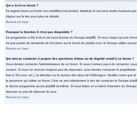
Qui a écrit ce forum ?
Ce logiciel (sous sa forme non-modifiée) est produit, distribué et est sous droits d'auteurs par
cliquez sur le lien pour plus de détails.
Revenir en haut
Pourquoi la fonction X n'est pas disponible ?
Ce programme a été écrit et est sous license du Groupe phpBB. Si vous croyez qu'une fonction
ne pas poster de demande de fonctions sur le forum de phpbb.com, le Groupe utilise sourcef
Revenir en haut
Qui dois-je contacter à propos des questions d'abus ou de légalité relatif à ce forum ?
Vous devriez contacter l'administrateur de ce forum. Si vous n'arrivez pas à le contacter, v
contact. Si vous ne recevez toujours pas de réponses, vous devriez contacter le propriétaire
free.fr, f2s.com, etc.), la direction ou le service des abus de l'hébergeur. Veuillez noter q
la personne qui utilise ce forum. Cela ne sert asbolument à rien de contacter le Groupe phpB
le discret programme qu'est phpBB lui-même. Si vous faites un e-mail à l'intention du Group
réponse ou pas de réponse du tout.
Revenir en haut