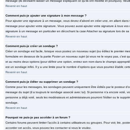
message (ils devraient laisser un message expliquant ce qu'ils ont modifié et pourquoi). Veu
Revenir en haut
Comment puis-je ajouter une signature à mon message ?
Pour ajouter une signature à un message, vous devez d'abord en créer une, en allant dans v
message pour ajouter votre signature. Vous pouvez aussi ajouter votre signature à tous vos 
signature à un message en particulier en décochant la case Attacher sa signature lors de sa 
Revenir en haut
Comment puis-je créer un sondage ?
Créer un sondage est facile, lorsque vous postez un nouveau sujet (ou éditez le premier mess
formulaire en dessous de la partie
Poster un nouveau sujet
(si vous ne le voyez pas, c'est q
et au moins deux options (pour définir une option, entrez son nom dans le champs approprié
est un sondage infini. Il y a une limite pour le nombre d'options que vous pourrez établir, cette
Revenir en haut
Comment puis-je éditer ou supprimer un sondage ?
Comme pour les messages, les sondages peuvent uniquement être édités par le posteur d'orig
message du sujet (il a toujours le sondage associé avec lui). Si personne n'a encore voté, v
personne a déjà voté, seuls les modérateurs et administrateurs pourront l'éditer ou le suppri
sondage.
Revenir en haut
Pourquoi ne puis-je pas accéder à un forum ?
Certains forums peuvent limiter l'accès à certains utilisateurs ou groupes. Pour voir, lire, pos
accorder cet accès, vous pouvez les contacter si vous le voulez.