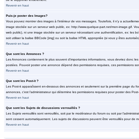
Revenir en haut
Puis-je poster des Images?
Vous pouvez montrer des images à l'intérieur de vos messages. Toutefois, il n'y a actuelle
image stockée sur un serveur web public, ex: http://www.quelque-part.net/mon-image.gif. Vous
web public), ni une image stockée sur un serveur nécessitant une authentification, ex: les b
soit utiliser la balise BBCode [img] ou soit la balise HTML appropriée (si vous y êtes autorisés
Revenir en haut
Que sont les Annonces ?
Les Annonces contiennent le plus souvent d'importantes informations, vous devriez donc le
postées. Pouvoir poster une annonce dépend des permissions requises, ces permissions sont d
Revenir en haut
Que sont les Post-it ?
Les Post-it apparaîssent en-dessous des annonces et seulement sur la première page du for
annonces, c'est l'administrateur qui détermine les permissions requises pour poster des Post
Revenir en haut
Que sont les Sujets de discussions verrouillés ?
Les Sujets verrouillés sont verrouillés, soit par le modérateur du forum ou soit par l'adminis
sont cessent automatiquement. Les sujets de discussions peuvent être verrouillés pour de ma
Revenir en haut