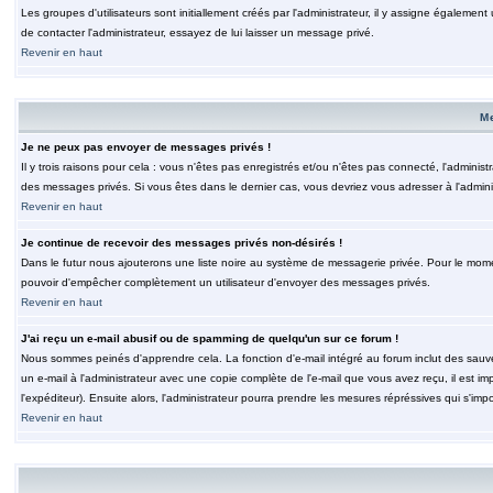
Les groupes d'utilisateurs sont initiallement créés par l'administrateur, il y assigne également
de contacter l'administrateur, essayez de lui laisser un message privé.
Revenir en haut
M
Je ne peux pas envoyer de messages privés !
Il y trois raisons pour cela : vous n'êtes pas enregistrés et/ou n'êtes pas connecté, l'admini
des messages privés. Si vous êtes dans le dernier cas, vous devriez vous adresser à l'adminis
Revenir en haut
Je continue de recevoir des messages privés non-désirés !
Dans le futur nous ajouterons une liste noire au système de messagerie privée. Pour le moment
pouvoir d'empêcher complètement un utilisateur d'envoyer des messages privés.
Revenir en haut
J'ai reçu un e-mail abusif ou de spamming de quelqu'un sur ce forum !
Nous sommes peinés d'apprendre cela. La fonction d'e-mail intégré au forum inclut des sauv
un e-mail à l'administrateur avec une copie complète de l'e-mail que vous avez reçu, il est im
l'expéditeur). Ensuite alors, l'administrateur pourra prendre les mesures répréssives qui s'imp
Revenir en haut