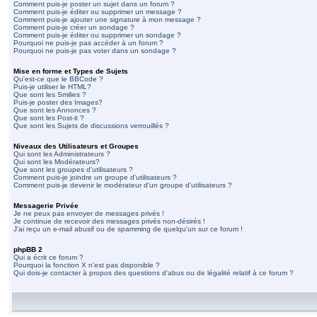
Comment puis-je poster un sujet dans un forum ?
Comment puis-je éditer ou supprimer un message ?
Comment puis-je ajouter une signature à mon message ?
Comment puis-je créer un sondage ?
Comment puis-je éditer ou supprimer un sondage ?
Pourquoi ne puis-je pas accéder à un forum ?
Pourquoi ne puis-je pas voter dans un sondage ?
Mise en forme et Types de Sujets
Qu'est-ce que le BBCode ?
Puis-je utiliser le HTML?
Que sont les Smilies ?
Puis-je poster des Images?
Que sont les Annonces ?
Que sont les Post-it ?
Que sont les Sujets de discussions verrouillés ?
Niveaux des Utilisateurs et Groupes
Qui sont les Administrateurs ?
Qui sont les Modérateurs?
Que sont les groupes d'utilisateurs ?
Comment puis-je joindre un groupe d'utilisateurs ?
Comment puis-je devenir le modérateur d'un groupe d'utilisateurs ?
Messagerie Privée
Je ne peux pas envoyer de messages privés !
Je continue de recevoir des messages privés non-désirés !
J'ai reçu un e-mail abusif ou de spamming de quelqu'un sur ce forum !
phpBB 2
Qui a écrit ce forum ?
Pourquoi la fonction X n'est pas disponible ?
Qui dois-je contacter à propos des questions d'abus ou de légalité relatif à ce forum ?