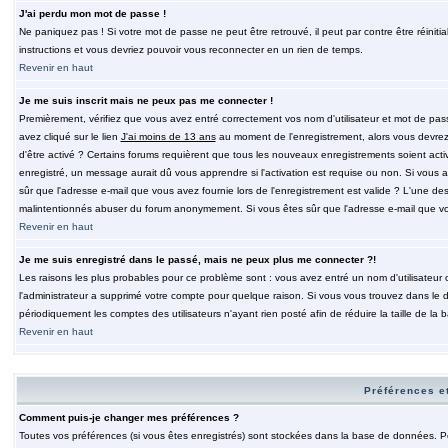
J'ai perdu mon mot de passe !
Ne paniquez pas ! Si votre mot de passe ne peut être retrouvé, il peut par contre être réinitia
instructions et vous devriez pouvoir vous reconnecter en un rien de temps.
Revenir en haut
Je me suis inscrit mais ne peux pas me connecter !
Premièrement, vérifiez que vous avez entré correctement vos nom d'utilisateur et mot de passe.
avez cliqué sur le lien
J'ai moins de 13 ans
au moment de l'enregistrement, alors vous devrez s
d'être activé ? Certains forums requièrent que tous les nouveaux enregistrements soient acti
enregistré, un message aurait dû vous apprendre si l'activation est requise ou non. Si vous ave
sûr que l'adresse e-mail que vous avez fournie lors de l'enregistrement est valide ? L'une des r
malintentionnés abuser du forum anonymement. Si vous êtes sûr que l'adresse e-mail que vous
Revenir en haut
Je me suis enregistré dans le passé, mais ne peux plus me connecter ?!
Les raisons les plus probables pour ce problème sont : vous avez entré un nom d'utilisateur o
l'administrateur a supprimé votre compte pour quelque raison. Si vous vous trouvez dans le de
périodiquement les comptes des utilisateurs n'ayant rien posté afin de réduire la taille de 
Revenir en haut
Préférences et
Comment puis-je changer mes préférences ?
Toutes vos préférences (si vous êtes enregistrés) sont stockées dans la base de données. Pour