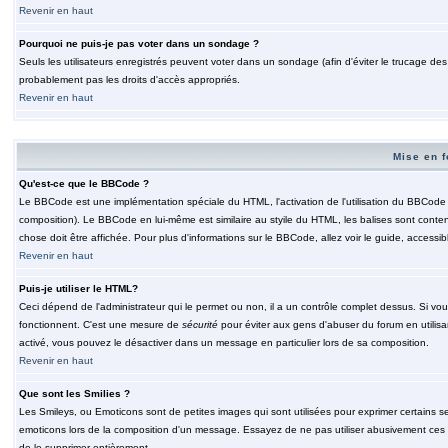
Revenir en haut
Pourquoi ne puis-je pas voter dans un sondage ?
Seuls les utilisateurs enregistrés peuvent voter dans un sondage (afin d'éviter le trucage de
probablement pas les droits d'accès appropriés.
Revenir en haut
Mise en f
Qu'est-ce que le BBCode ?
Le BBCode est une implémentation spéciale du HTML, l'activation de l'utilisation du BBCode e
composition). Le BBCode en lui-même est similaire au styile du HTML, les balises sont contenu
chose doit être affichée. Pour plus d'informations sur le BBCode, allez voir le guide, accessib
Revenir en haut
Puis-je utiliser le HTML?
Ceci dépend de l'administrateur qui le permet ou non, il a un contrôle complet dessus. Si vou
fonctionnent. C'est une mesure de
sécurité
pour éviter aux gens d'abuser du forum en utilisa
activé, vous pouvez le désactiver dans un message en particulier lors de sa composition.
Revenir en haut
Que sont les Smilies ?
Les Smileys, ou Emoticons sont de petites images qui sont utilisées pour exprimer certains sentim
emoticons lors de la composition d'un message. Essayez de ne pas utiliser abusivement ces smi
de le supprimer entièrement.