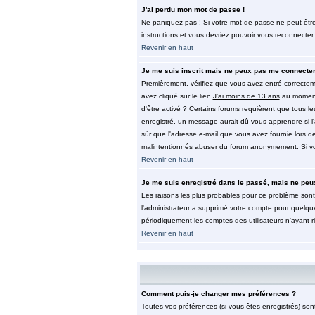
J'ai perdu mon mot de passe !
Ne paniquez pas ! Si votre mot de passe ne peut être re
instructions et vous devriez pouvoir vous reconnecter
Revenir en haut
Je me suis inscrit mais ne peux pas me connecter
Premièrement, vérifiez que vous avez entré correctemen
avez cliqué sur le lien
J'ai moins de 13 ans
au moment 
d'être activé ? Certains forums requièrent que tous l
enregistré, un message aurait dû vous apprendre si l'a
sûr que l'adresse e-mail que vous avez fournie lors de 
malintentionnés abuser du forum anonymement. Si vous
Revenir en haut
Je me suis enregistré dans le passé, mais ne peu
Les raisons les plus probables pour ce problème sont 
l'administrateur a supprimé votre compte pour quelque
périodiquement les comptes des utilisateurs n'ayant r
Revenir en haut
Comment puis-je changer mes préférences ?
Toutes vos préférences (si vous êtes enregistrés) son