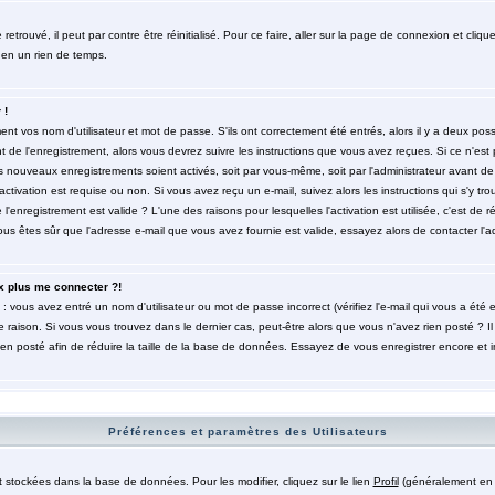
trouvé, il peut par contre être réinitialisé. Pour ce faire, aller sur la page de connexion et cliqu
 en un rien de temps.
 !
t vos nom d'utilisateur et mot de passe. S'ils ont correctement été entrés, alors il y a deux poss
de l'enregistrement, alors vous devrez suivre les instructions que vous avez reçues. Si ce n'est 
es nouveaux enregistrements soient activés, soit par vous-même, soit par l'administrateur avant 
ctivation est requise ou non. Si vous avez reçu un e-mail, suivez alors les instructions qui s'y tro
l'enregistrement est valide ? L'une des raisons pour lesquelles l'activation est utilisée, c'est de r
 êtes sûr que l'adresse e-mail que vous avez fournie est valide, essayez alors de contacter l'ad
x plus me connecter ?!
: vous avez entré un nom d'utilisateur ou mot de passe incorrect (vérifiez l'e-mail qui vous a été
 raison. Si vous vous trouvez dans le dernier cas, peut-être alors que vous n'avez rien posté ? Il
ien posté afin de réduire la taille de la base de données. Essayez de vous enregistrer encore et 
Préférences et paramètres des Utilisateurs
t stockées dans la base de données. Pour les modifier, cliquez sur le lien
Profil
(généralement en h