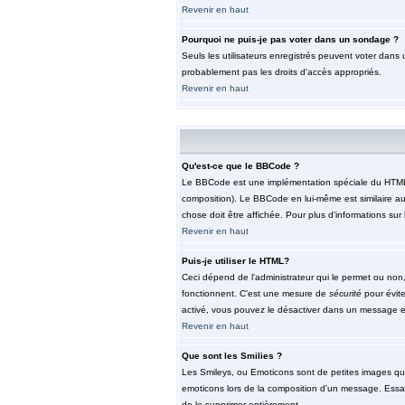
Revenir en haut
Pourquoi ne puis-je pas voter dans un sondage ?
Seuls les utilisateurs enregistrés peuvent voter dans 
probablement pas les droits d'accès appropriés.
Revenir en haut
Qu'est-ce que le BBCode ?
Le BBCode est une implémentation spéciale du HTML, l'
composition). Le BBCode en lui-même est similaire au 
chose doit être affichée. Pour plus d'informations sur 
Revenir en haut
Puis-je utiliser le HTML?
Ceci dépend de l'administrateur qui le permet ou non,
fonctionnent. C'est une mesure de
sécurité
pour évite
activé, vous pouvez le désactiver dans un message en 
Revenir en haut
Que sont les Smilies ?
Les Smileys, ou Emoticons sont de petites images qui so
emoticons lors de la composition d'un message. Essaye
de le supprimer entièrement.