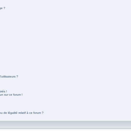
ge ?
utilisateurs ?
rés !
un sur ce forum !
 de légalité relatif à ce forum ?