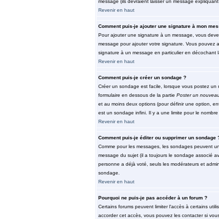
message (ils devraient laisser un message expliquant 
Revenir en haut
Comment puis-je ajouter une signature à mon mes
Pour ajouter une signature à un message, vous devez 
message pour ajouter votre signature. Vous pouvez au
signature à un message en particulier en décochant la
Revenir en haut
Comment puis-je créer un sondage ?
Créer un sondage est facile, lorsque vous postez un n
formulaire en dessous de la partie
Poster un nouveau
et au moins deux options (pour définir une option, e
est un sondage infini. Il y a une limite pour le nombre 
Revenir en haut
Comment puis-je éditer ou supprimer un sondage 
Comme pour les messages, les sondages peuvent unique
message du sujet (il a toujours le sondage associé av
personne a déjà voté, seuls les modérateurs et admini
sondage.
Revenir en haut
Pourquoi ne puis-je pas accéder à un forum ?
Certains forums peuvent limiter l'accès à certains util
accorder cet accès, vous pouvez les contacter si vous