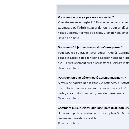
Pourquoi ne puis-je pas me connecter ?
Vous êtes-vous enregistré ? Plus sérieusement, vous d
webmestre ou l'administrateur du forum pour en découv
nom d'utilisateur et mot de passe. C'est généralement 
Revenir en haut
Pourquoi n'ai-je pas besoin de m'enregistrer ?
Vous pouvez ne pas en avoir besoin, c'est à l'adminis
donnera accès à des fonctions additionnelles non-dispo
etc. L'enregistrement prend seulement quelques insta
Revenir en haut
Pourquoi suis-je déconnecté automatiquement ?
Si vous ne cochez pas la case
Se connecter automat
une utilisation abusive de votre compte par quelqu'u
partagé, ex : bibliothèque, cybercafé, université, etc.
Revenir en haut
Comment puis-je éviter que mon nom d'utilisateur a
Dans votre profil, vous trouverez une option
Cacher s
comme un utilisateur invisible.
Revenir en haut