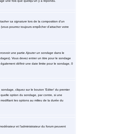
ssage une fois que quelqu'un y a répondu.
tacher sa signature
lors de la composition d'un
 (vous pourrez toujours empêcher d'attacher votre
ercevoir une partie
Ajouter un sondage
dans le
ndages). Vous devez entrer un titre pour le sondage
également définir une date limite pour le sondage, 0
sondage, cliquez sur le bouton 'Editer' du premier
 quelle option du sondage, par contre, si une
modifiant les options au milieu de la durée du
le modérateur et l'administrateur du forum peuvent