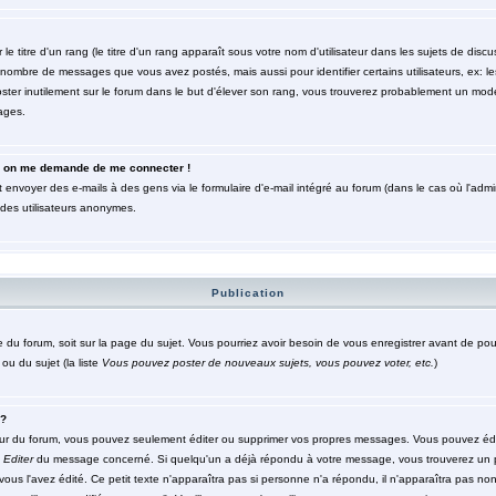
titre d'un rang (le titre d'un rang apparaît sous votre nom d'utilisateur dans les sujets de discuss
le nombre de messages que vous avez postés, mais aussi pour identifier certains utilisateurs, ex: 
poster inutilement sur le forum dans le but d'élever son rang, vous trouverez probablement un mod
ages.
eur, on me demande de me connecter !
 envoyer des e-mails à des gens via le formulaire d'e-mail intégré au forum (dans le cas où l'admini
r des utilisateurs anonymes.
Publication
ge du forum, soit sur la page du sujet. Vous pourriez avoir besoin de vous enregistrer avant de po
ou du sujet (la liste
Vous pouvez poster de nouveaux sujets, vous pouvez voter, etc.
)
 ?
ur du forum, vous pouvez seulement éditer ou supprimer vos propres messages. Vous pouvez édi
n
Editer
du message concerné. Si quelqu'un a déjà répondu à votre message, vous trouverez un 
 vous l'avez édité. Ce petit texte n'apparaîtra pas si personne n'a répondu, il n'apparaîtra pas no