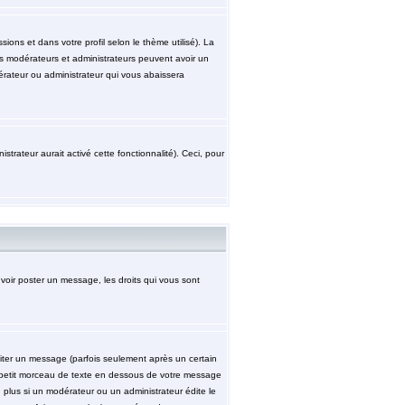
ions et dans votre profil selon le thème utilisé). La
les modérateurs et administrateurs peuvent avoir un
érateur ou administrateur qui vous abaissera
strateur aurait activé cette fonctionnalité). Ceci, pour
uvoir poster un message, les droits qui vous sont
ter un message (parfois seulement après un certain
petit morceau de texte en dessous de votre message
n plus si un modérateur ou un administrateur édite le