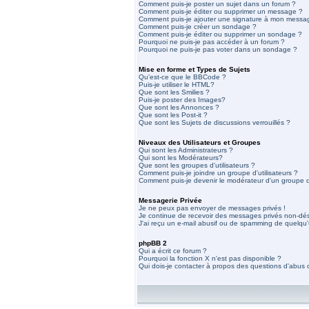
Comment puis-je poster un sujet dans un forum ?
Comment puis-je éditer ou supprimer un message ?
Comment puis-je ajouter une signature à mon messa
Comment puis-je créer un sondage ?
Comment puis-je éditer ou supprimer un sondage ?
Pourquoi ne puis-je pas accéder à un forum ?
Pourquoi ne puis-je pas voter dans un sondage ?
Mise en forme et Types de Sujets
Qu'est-ce que le BBCode ?
Puis-je utiliser le HTML?
Que sont les Smilies ?
Puis-je poster des Images?
Que sont les Annonces ?
Que sont les Post-it ?
Que sont les Sujets de discussions verrouillés ?
Niveaux des Utilisateurs et Groupes
Qui sont les Administrateurs ?
Qui sont les Modérateurs?
Que sont les groupes d'utilisateurs ?
Comment puis-je joindre un groupe d'utilisateurs ?
Comment puis-je devenir le modérateur d'un groupe d'
Messagerie Privée
Je ne peux pas envoyer de messages privés !
Je continue de recevoir des messages privés non-dési
J'ai reçu un e-mail abusif ou de spamming de quelqu'
phpBB 2
Qui a écrit ce forum ?
Pourquoi la fonction X n'est pas disponible ?
Qui dois-je contacter à propos des questions d'abus ou