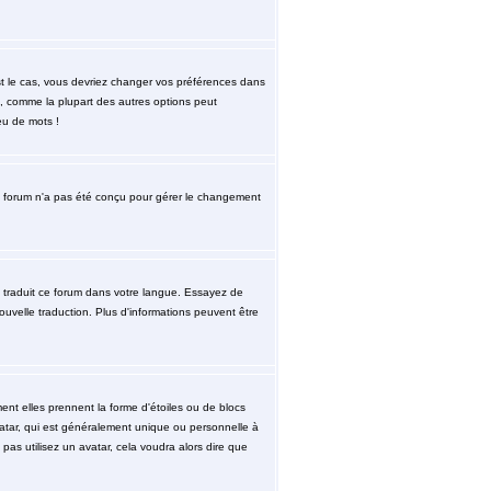
est le cas, vous devriez changer vos préférences dans
re, comme la plupart des autres options peut
eu de mots !
. le forum n'a pas été conçu pour gérer le changement
re traduit ce forum dans votre langue. Essayez de
nouvelle traduction. Plus d'informations peuvent être
ent elles prennent la forme d'étoiles ou de blocs
atar, qui est généralement unique ou personnelle à
 pas utilisez un avatar, cela voudra alors dire que