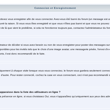
Connexion et Enregistrement
evez vous enregistrer afin de vous connecter. Avez-vous été banni du forum (un message est affic
rir la raison. Si vous vous êtes enregistré et que vous n'êtes pas banni et que vous ne pouvez to
de là que vient le problème, si cela ne fonctionne toujours pas, contactez l'administrateur du foru
trateur de décider si vous avez besoin ou non de vous enregistrer pour poster des messages sur c
nibles pour les invités tels que le choix d'une image avatar, une messagerie privée, l'envoi d'e-mai
nts, il est donc recommandé de le faire.
iquement à chaque visite
lorsque vous vous connectez, le forum vous gardera seulement connecté
n d'autre. Pour rester connecté, cochez la case en vous connectant, ceci n'est pas recommandé s
pparaisse dans la liste des utilisateurs en ligne ?
a présence en ligne
, si vous choisissez
Oui
, vous n'apparaîtrez qu'uniquement aux yeux des ad