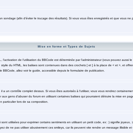
un sondage (afin d'éviter le trucage des résultats). Si vous vous êtes enregistrés et que vous ne 
Mise en forme et Types de Sujets
activation de l'utilisation du BBCode est déterminée par l'administrateur (vous pouvez aussi le 
styile du HTML, les balises sont contenues dans des crochets [ et ] à la place de < et >, et offre
le BBCode, allez voir le guide, accessible depuis le formulaire de publication.
 il a un contrôle complet dessus. Si vous êtes autorisés à l'utiliser, vous vous rendrez certaine
r aux gens d'abuser du forum en utilisant certaines balises qui pourraient détruire la mise en pa
particulier lors de sa composition.
nt utilisées pour exprimer certains sentiments en utilisant un petit code, ex: :) signifie joyeux, :( 
z de ne pas utiliser abusivement ces smileys, car ils peuvent vite rendre un message illisible et