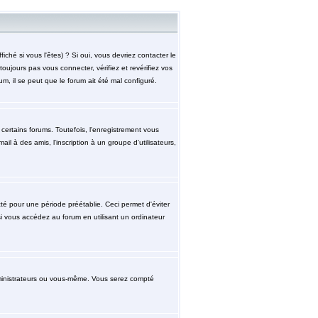
hé si vous l'êtes) ? Si oui, vous devriez contacter le
ujours pas vous connecter, vérifiez et revérifiez vos
m, il se peut que le forum ait été mal configuré.
ertains forums. Toutefois, l'enregistrement vous
l à des amis, l'inscription à un groupe d'utilisateurs,
 pour une période préétablie. Ceci permet d'éviter
i vous accédez au forum en utilisant un ordinateur
ministrateurs ou vous-même. Vous serez compté