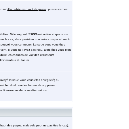
ez sur
J'ai oublié mon mot de passe
, puis suivez les
ibilités. Si le support COPPA est activé et que vous
pas le cas, alors peut-être que votre compte a besoin
de pouvoir vous connecter. Lorsque vous vous êtes
uvent, si vous ne l'avez pas reçu, alors êtes-vous bien
éduire les chances de voir des utilisateurs
ministrateur du forum.
 envoyé lorsque vous vous êtes enregistré) ou
 est habituel pour les forums de supprimer
impliquez-vous dans les discussions.
aut des pages, mais cela peut ne pas être le cas).