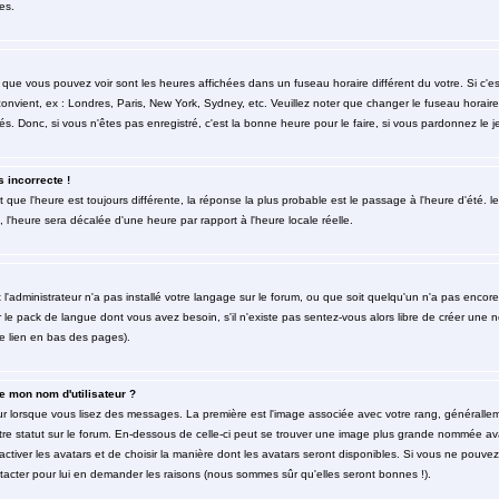
es.
 que vous pouvez voir sont les heures affichées dans un fuseau horaire différent du votre. Si c'
 convient, ex : Londres, Paris, New York, Sydney, etc. Veuillez noter que changer le fuseau horai
rés. Donc, si vous n'êtes pas enregistré, c'est la bonne heure pour le faire, si vous pardonnez le j
s incorrecte !
et que l'heure est toujours différente, la réponse la plus probable est le passage à l'heure d'été
é, l'heure sera décalée d'une heure par rapport à l'heure locale réelle.
t l'administrateur n'a pas installé votre langage sur le forum, ou que soit quelqu'un n'a pas enco
er le pack de langue dont vous avez besoin, s'il n'existe pas sentez-vous alors libre de créer une 
le lien en bas des pages).
 mon nom d'utilisateur ?
eur lorsque vous lisez des messages. La première est l'image associée avec votre rang, générallem
re statut sur le forum. En-dessous de celle-ci peut se trouver une image plus grande nommée av
'activer les avatars et de choisir la manière dont les avatars seront disponibles. Si vous ne pouvez
ntacter pour lui en demander les raisons (nous sommes sûr qu'elles seront bonnes !).