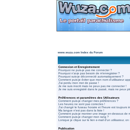
www.wuza.com Index du Forum
Connexion et Enregistrement
Pourquoi ne puis-je pas me connecter ?
Pourquoi n'ai-je pas besoin de m'enregistrer ?
Pourquoi suis-je déconnecté automatiquement ?
Comment puis-je éviter que mon nom d'utilisateur appar
J'ai perdu mon mot de passe !
Je me suis inscrit mais ne peux pas me connecter !
Je me suis enregistré dans le passé, mais ne peux p
Préférences et paramètres des Utilisateurs
Comment puis-je changer mes préférences ?
Les heures ne sont pas correctes !
J'ai changé le fuseau horaire et l'heure est toujours in
Ma langue n'est pas dans la liste !
Comment puis-je montrer une image en-dessous de mo
Comment puis-je changer mon rang ?
Lorsque je clique sur le lien e-mail d'un utilisateur,
Publication