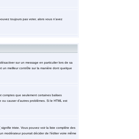
pouvez toujours pas voter, alors vous n'avez
désactiver sur un message en particulier lors de sa
nt un meilleur contrôle sur la manière dont quelque
ment comptes que seulement certaines balises
ge ou causer d'autres problèmes. Si le HTML est
signifie triste. Vous pouvez voir la liste complète des
 un modérateur pourrait décider de l'éditer voire même