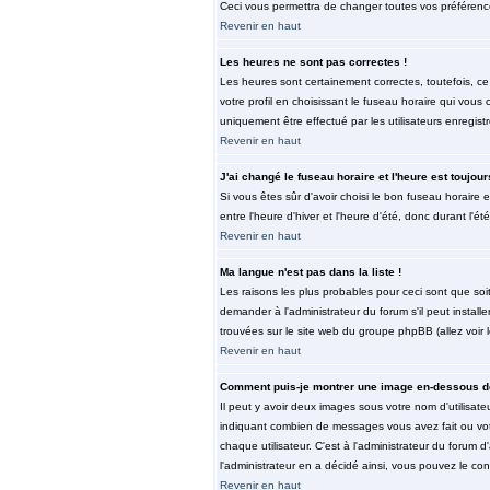
Ceci vous permettra de changer toutes vos préférenc
Revenir en haut
Les heures ne sont pas correctes !
Les heures sont certainement correctes, toutefois, ce
votre profil en choisissant le fuseau horaire qui vous
uniquement être effectué par les utilisateurs enregist
Revenir en haut
J'ai changé le fuseau horaire et l'heure est toujour
Si vous êtes sûr d'avoir choisi le bon fuseau horaire 
entre l'heure d'hiver et l'heure d'été, donc durant l'ét
Revenir en haut
Ma langue n'est pas dans la liste !
Les raisons les plus probables pour ceci sont que soi
demander à l'administrateur du forum s'il peut install
trouvées sur le site web du groupe phpBB (allez voir 
Revenir en haut
Comment puis-je montrer une image en-dessous de
Il peut y avoir deux images sous votre nom d'utilisat
indiquant combien de messages vous avez fait ou vot
chaque utilisateur. C'est à l'administrateur du forum d
l'administrateur en a décidé ainsi, vous pouvez le co
Revenir en haut