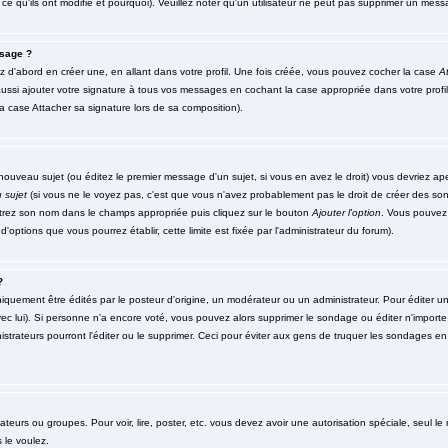
ce qu'ils ont modifié et pourquoi). Veuillez noter qu'un utilisateur ne peut pas supprimer un me
sage ?
d'abord en créer une, en allant dans votre profil. Une fois créée, vous pouvez cocher la case
At
ssi ajouter votre signature à tous vos messages en cochant la case appropriée dans votre profil
 case Attacher sa signature lors de sa composition).
ouveau sujet (ou éditez le premier message d'un sujet, si vous en avez le droit) vous devriez ap
 sujet
(si vous ne le voyez pas, c'est que vous n'avez probablement pas le droit de créer des so
ntrez son nom dans le champs appropriée puis cliquez sur le bouton
Ajouter l'option
. Vous pouvez 
d'options que vous pourrez établir, cette limite est fixée par l'administrateur du forum).
?
ment être édités par le posteur d'origine, un modérateur ou un administrateur. Pour éditer un 
ec lui). Si personne n'a encore voté, vous pouvez alors supprimer le sondage ou éditer n'importe
strateurs pourront l'éditer ou le supprimer. Ceci pour éviter aux gens de truquer les sondages en 
isateurs ou groupes. Pour voir, lire, poster, etc. vous devez avoir une autorisation spéciale, seul 
 le voulez.