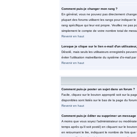
Comment puis-je changer mon rang ?
En général, vous ne pouvez pas directement changer le 
plupart des forums utilisent les rangs pour indiquer 
rang spécifique qui leur est propre. Veuillez ne pas 
simplement le compte de votre nombre total de mess
Revenir en haut
Lorsque je clique sur le lien e-mail d'un utilisat
Désolé, mais seuls les utilisateurs enregistrés peuvent
éviter l'utilisation malveillante du système d'e-mail pa
Revenir en haut
Comment puis-je poster un sujet dans un forum ?
Facile, cliquez sur le bouton approprié soit sur la pa
disponibles sont listés sur le bas de la page du forum 
Revenir en haut
Comment puis-je éditer ou supprimer un message
A moins que vous soyez l'administrateur ou modérate
temps après qu'il soit posté) en cliquant sur le bouto
en retournant le lire, indiquant le nombre de fois que