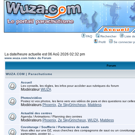
FAQ
Rechercher
Liste 
Profil
Se connecter po
La date/heure actuelle est 06 Aoû 2026 02:32 pm
www.wuza.com Index du Forum
Forum
WUZA.COM | Parachutisme
Accueil
Les conseils, les règles, les infos pour accèder aux rubriques du forum
Modérateur
WUZA
Photos/vidéos
Postez ici vos photos, les liens vers vos vidéos de para et des questions sur celles
Modérateurs
Phoenix
,
Ze SkyGrincheux
,
Matdess
Actualité des centres
Agenda / Animations / Planning des centres
Modérateurs
Phoenix
,
Ze SkyGrincheux
,
WUZA
,
Matdess
Covoiturage / Soufflerie / Partenaires de sauts
Vous allez sur une DZ, vous cherchez des compagnons de saut ou un covoiturage, p
partenaires, poster ici ...