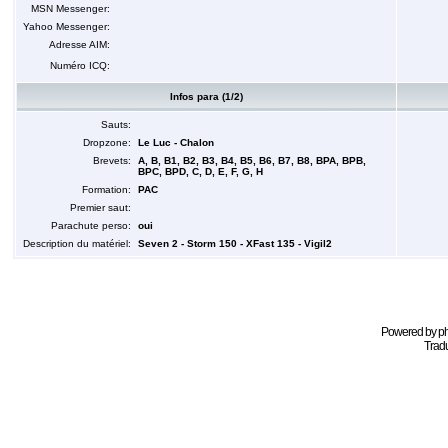
MSN Messenger:
Yahoo Messenger:
Adresse AIM:
Numéro ICQ:
Infos para (1/2)
Sauts:
Dropzone:
Le Luc - Chalon
Brevets:
A, B, B1, B2, B3, B4, B5, B6, B7, B8, BPA, BPB,
BPC, BPD, C, D, E, F, G, H
Formation:
PAC
Premier saut:
Parachute perso:
oui
Description du matériel:
Seven 2 - Storm 150 - XFast 135 - Vigil2
Powered by
p
Tradu