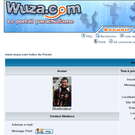
FAQ
Rechercher
Liste 
Profil
Se connecter po
www.wuza.com Index du Forum
Voi
Avatar
Tout à pr
Inscri
Messag
Localisat
Site 
Emp
Modérateur
Loi
Contact Matdess
A
Adresse e-mail:
Message Privé: