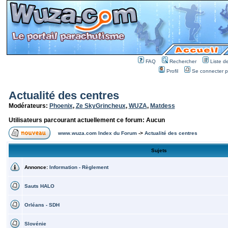
FAQ
Rechercher
Liste 
Profil
Se connecter po
Actualité des centres
Modérateurs:
Phoenix
,
Ze SkyGrincheux
,
WUZA
,
Matdess
Utilisateurs parcourant actuellement ce forum: Aucun
www.wuza.com Index du Forum
->
Actualité des centres
Sujets
Annonce:
Information - Règlement
Sauts HALO
Orléans - SDH
Slovénie