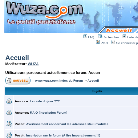
FAQ
Rechercher
Liste 
Profil
Se connecter po
Accueil
Modérateur:
WUZA
Utilisateurs parcourant actuellement ce forum: Aucun
www.wuza.com Index du Forum
->
Accueil
Sujets
Annonce:
Le code du jour ???
Annonce:
F.A.Q (Inscription Forum)
Post-it:
Avertissement concernant les adresses Mail invalides
Post-it:
Inscription sur le forum (A lire imperativement !!!)