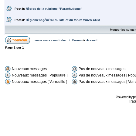
Post-it:
Règles de la rubrique "Parachutisme"
Post-it:
Règlement général du site et du forum WUZA.COM
Montrer les sujets
www.wuza.com Index du Forum
->
Accueil
Page
1
sur
1
Nouveaux messages
Pas de nouveaux messages
Nouveaux messages [ Populaire ]
Pas de nouveaux messages [ Popul
Nouveaux messages [ Verrouillé ]
Pas de nouveaux messages [ Verrou
Powered by
p
Tradu