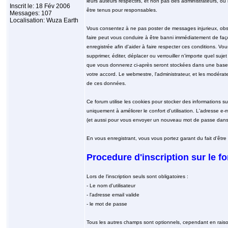
leurs auteurs respectifs, et non pas des administrateurs,
Inscrit le: 18 Fév 2006
être tenus pour responsables.
Messages: 107
Localisation: Wuza Earth
Vous consentez à ne pas poster de messages injurieux, obscè
faire peut vous conduire à être banni immédiatement de faç
enregistrée afin d'aider à faire respecter ces conditions. Vou
supprimer, éditer, déplacer ou verrouiller n'importe quel suje
que vous donnerez ci-après seront stockées dans une base
votre accord. Le webmestre, l'administrateur, et les modérat
de ces données.
Ce forum utilise les cookies pour stocker des informations s
uniquement à améliorer le confort d'utilisation. L'adresse e-
(et aussi pour vous envoyer un nouveau mot de passe dans l
En vous enregistrant, vous vous portez garant du fait d'être
Procedure d'inscription sur le f
Lors de l'inscription seuls sont obligatoires :
- Le nom d'utilisateur
- l'adresse email valide
- le mot de passe
Tous les autres champs sont optionnels, cependant en raison