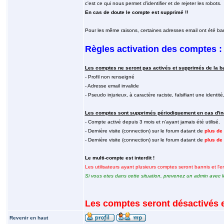
c'est ce qui nous permet d'identifier et de rejeter les robots.
En cas de doute le compte est supprimé !!
Pour les même raisons, certaines adresses email ont été ba
Règles activation des comptes :
Les comptes ne seront pas activés et supprimés de la b
- Profil non renseigné
- Adresse email invalide
- Pseudo injurieux, à caractère raciste, falsifiant une identité, 
Les comptes sont supprimés périodiquement en cas d'inac
- Compte activé depuis 3 mois et n'ayant jamais été utilisé.
- Dernière visite (connection) sur le forum datant de
plus de
- Dernière visite (connection) sur le forum datant de
plus de
Le multi-compte est interdit !
Les utilisateurs ayant plusieurs comptes seront bannis et l
Si vous etes dans cette situation, prevenez un admin avec l
Les comptes seront désactivés e
Revenir en haut