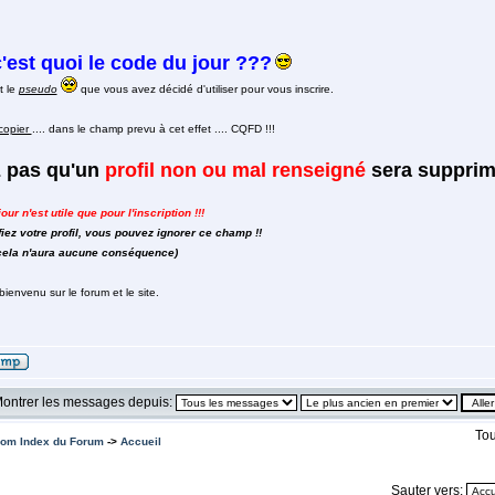
'est quoi le code du jour ???
t le
pseudo
que vous avez décidé d'utiliser pour vous inscrire.
ecopier
.... dans le champ prevu à cet effet .... CQFD !!!
z pas qu'un
profil non ou mal renseigné
sera supprimé
ur n'est utile que pour l'inscription !!!
ez votre profil, vous pouvez ignorer ce champ !!
 cela n'aura aucune conséquence)
bienvenu sur le forum et le site.
ontrer les messages depuis:
Tou
om Index du Forum
->
Accueil
Sauter vers: