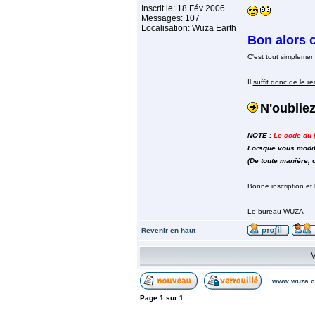
Inscrit le: 18 Fév 2006
Messages: 107
Localisation: Wuza Earth
Bon alors c
C'est tout simplemen
Il
suffit donc de le r
N'oublie
NOTE :
Le code du jo
Lorsque vous modifi
(De toute manière,
Bonne inscription et 
Le bureau WUZA
Revenir en haut
M
www.wuza.c
Page
1
sur
1