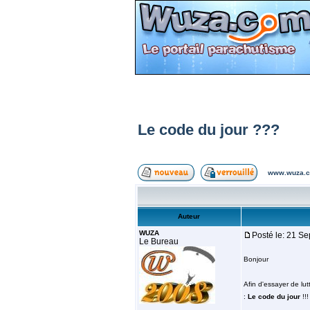
Le code du jour ???
www.wuza.c
Auteur
WUZA
Posté le: 21 S
Le Bureau
Bonjour
Afin d'essayer de lu
:
Le code du jour
!!!