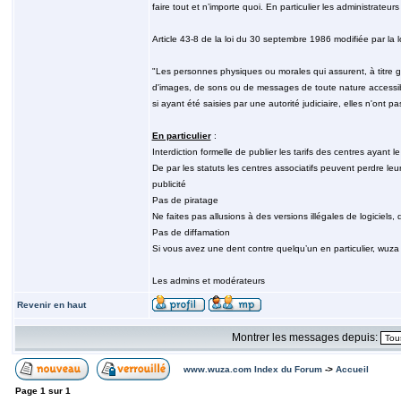
faire tout et n’importe quoi. En particulier les administrateu
Article 43-8 de la loi du 30 septembre 1986 modifiée par la l
"Les personnes physiques ou morales qui assurent, à titre gr
d'images, de sons ou de messages de toute nature accessibl
si ayant été saisies par une autorité judiciaire, elles n'ont
En particulier
:
Interdiction formelle de publier les tarifs des centres ayant l
De par les statuts les centres associatifs peuvent perdre leur 
publicité
Pas de piratage
Ne faites pas allusions à des versions illégales de logiciels,
Pas de diffamation
Si vous avez une dent contre quelqu’un en particulier, wuza 
Les admins et modérateurs
Revenir en haut
Montrer les messages depuis:
www.wuza.com Index du Forum
->
Accueil
Page
1
sur
1