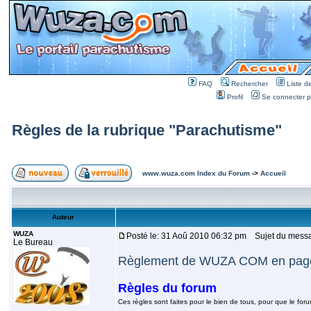
FAQ
Rechercher
Liste 
Profil
Se connecter po
Règles de la rubrique "Parachutisme"
www.wuza.com Index du Forum
->
Accueil
Auteur
WUZA
Posté le: 31 Aoû 2010 06:32 pm
Sujet du messag
Le Bureau
Règlement de WUZA COM en page 
Règles du forum
Ces règles sont faites pour le bien de tous, pour que le for