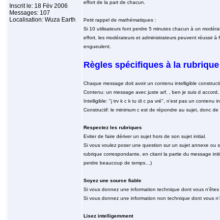
effort de la part de chacun.
Inscrit le: 18 Fév 2006
Messages: 107
Localisation: Wuza Earth
Petit rappel de mathématiques :
Si 10 utilisateurs font perdre 5 minutes chacun à un modérat
effort, les modérateurs et administrateurs peuvent réussir 
engueulent.
Règles spécifiques à la rubriqu
Chaque message doit avoir un contenu intelligible constructi
Contenu: un message avec juste arf, , ben je suis d accord
Intelligible: "j trv k c k tu di c pa vré", n'est pas un contenu int
Constructif: le minimum c est de répondre au sujet, donc de
Respectez les rubriques
Eviter de faire dériver un sujet hors de son sujet initial.
Si vous voulez poser une question sur un sujet annexe ou si 
rubrique correspondante, en citant la partie du message initi
perdre beaucoup de temps…)
Soyez une source fiable
Si vous donnez une information technique dont vous n’êtes pa
Si vous donnez une information non technique dont vous n’êt
Lisez intelligemment