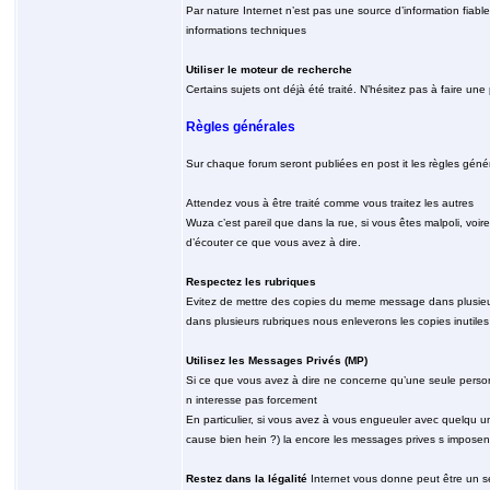
Par nature Internet n’est pas une source d’information fiable
informations techniques
Utiliser le moteur de recherche
Certains sujets ont déjà été traité. N’hésitez pas à faire un
Règles générales
Sur chaque forum seront publiées en post it les règles généra
Attendez vous à être traité comme vous traitez les autres
Wuza c’est pareil que dans la rue, si vous êtes malpoli, voi
d’écouter ce que vous avez à dire.
Respectez les rubriques
Evitez de mettre des copies du meme message dans plusieurs
dans plusieurs rubriques nous enleverons les copies inutiles
Utilisez les Messages Privés (MP)
Si ce que vous avez à dire ne concerne qu’une seule person
n interesse pas forcement
En particulier, si vous avez à vous engueuler avec quelqu un,
cause bien hein ?) la encore les messages prives s imposen
Restez dans la légalité
Internet vous donne peut être un se