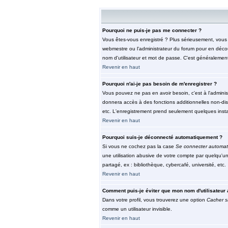
Pourquoi ne puis-je pas me connecter ?
Vous êtes-vous enregistré ? Plus sérieusement, vous d
webmestre ou l'administrateur du forum pour en découv
nom d'utilisateur et mot de passe. C'est généralement 
Revenir en haut
Pourquoi n'ai-je pas besoin de m'enregistrer ?
Vous pouvez ne pas en avoir besoin, c'est à l'adminis
donnera accès à des fonctions additionnelles non-dispo
etc. L'enregistrement prend seulement quelques insta
Revenir en haut
Pourquoi suis-je déconnecté automatiquement ?
Si vous ne cochez pas la case
Se connecter automat
une utilisation abusive de votre compte par quelqu'u
partagé, ex : bibliothèque, cybercafé, université, etc.
Revenir en haut
Comment puis-je éviter que mon nom d'utilisateur a
Dans votre profil, vous trouverez une option
Cacher s
comme un utilisateur invisible.
Revenir en haut