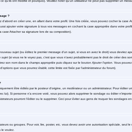
ce qu'ils ont modifié et pourquoi). Veuillez noter qu'un utilisateur ne peut pas supprimer un me
sage ?
d'abord en créer une, en allant dans votre profil. Une fois créée, vous pouvez cocher la case
At
ssi ajouter votre signature à tous vos messages en cochant la case appropriée dans votre profil
 case Attacher sa signature lors de sa composition).
ouveau sujet (ou éditez le premier message d'un sujet, si vous en avez le droit) vous devriez ap
 sujet
(si vous ne le voyez pas, c'est que vous n'avez probablement pas le droit de créer des so
ntrez son nom dans le champs appropriée puis cliquez sur le bouton
Ajouter l'option
. Vous pouvez 
d'options que vous pourrez établir, cette limite est fixée par l'administrateur du forum).
?
ment être édités par le posteur d'origine, un modérateur ou un administrateur. Pour éditer un 
ec lui). Si personne n'a encore voté, vous pouvez alors supprimer le sondage ou éditer n'importe
strateurs pourront l'éditer ou le supprimer. Ceci pour éviter aux gens de truquer les sondages en 
isateurs ou groupes. Pour voir, lire, poster, etc. vous devez avoir une autorisation spéciale, seul 
 le voulez.