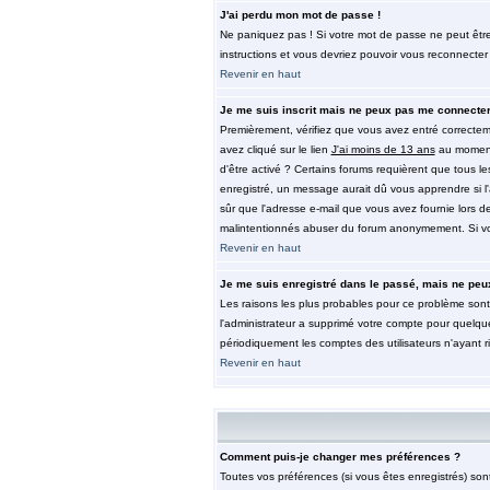
J'ai perdu mon mot de passe !
Ne paniquez pas ! Si votre mot de passe ne peut être re
instructions et vous devriez pouvoir vous reconnecter
Revenir en haut
Je me suis inscrit mais ne peux pas me connecter
Premièrement, vérifiez que vous avez entré correctemen
avez cliqué sur le lien
J'ai moins de 13 ans
au moment 
d'être activé ? Certains forums requièrent que tous l
enregistré, un message aurait dû vous apprendre si l'a
sûr que l'adresse e-mail que vous avez fournie lors de 
malintentionnés abuser du forum anonymement. Si vous
Revenir en haut
Je me suis enregistré dans le passé, mais ne peu
Les raisons les plus probables pour ce problème sont 
l'administrateur a supprimé votre compte pour quelque
périodiquement les comptes des utilisateurs n'ayant r
Revenir en haut
Comment puis-je changer mes préférences ?
Toutes vos préférences (si vous êtes enregistrés) son