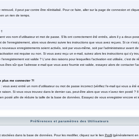
trouvé, il peut par contre être réinitialisé. Pour ce faire, aller sur la page de connexion et cliqu
 en un rien de temps.
 !
t vos nom d'utilisateur et mot de passe. S'ils ont correctement été entrés, alors il y a deux poss
de l'enregistrement, alors vous devrez suivre les instructions que vous avez reçues. Si ce n'est 
es nouveaux enregistrements soient activés, soit par vous-même, soit par l'administrateur avant 
ctivation est requise ou non. Si vous avez reçu un e-mail, suivez alors les instructions qui s'y tro
l'enregistrement est valide ? L'une des raisons pour lesquelles l'activation est utilisée, c'est de r
 êtes sûr que l'adresse e-mail que vous avez fournie est valide, essayez alors de contacter l'ad
x plus me connecter ?!
: vous avez entré un nom d'utilisateur ou mot de passe incorrect (vérifiez l'e-mail qui vous a été
 raison. Si vous vous trouvez dans le dernier cas, peut-être alors que vous n'avez rien posté ? Il
ien posté afin de réduire la taille de la base de données. Essayez de vous enregistrer encore et 
Préférences et paramètres des Utilisateurs
t stockées dans la base de données. Pour les modifier, cliquez sur le lien
Profil
(généralement en h