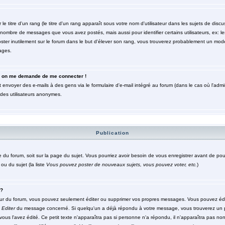
titre d'un rang (le titre d'un rang apparaît sous votre nom d'utilisateur dans les sujets de discuss
le nombre de messages que vous avez postés, mais aussi pour identifier certains utilisateurs, ex: 
poster inutilement sur le forum dans le but d'élever son rang, vous trouverez probablement un mod
ages.
eur, on me demande de me connecter !
 envoyer des e-mails à des gens via le formulaire d'e-mail intégré au forum (dans le cas où l'admini
r des utilisateurs anonymes.
Publication
ge du forum, soit sur la page du sujet. Vous pourriez avoir besoin de vous enregistrer avant de po
ou du sujet (la liste
Vous pouvez poster de nouveaux sujets, vous pouvez voter, etc.
)
 ?
ur du forum, vous pouvez seulement éditer ou supprimer vos propres messages. Vous pouvez édi
n
Editer
du message concerné. Si quelqu'un a déjà répondu à votre message, vous trouverez un 
 vous l'avez édité. Ce petit texte n'apparaîtra pas si personne n'a répondu, il n'apparaîtra pas no