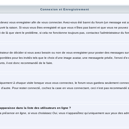
Connexion et Enregistrement
evez vous enregistrer afin de vous connecter. Avez-vous été banni du forum (un message est affic
rir la raison. Si vous vous êtes enregistré et que vous n'êtes pas banni et que vous ne pouvez to
de là que vient le problème, si cela ne fonctionne toujours pas, contactez l'administrateur du foru
trateur de décider si vous avez besoin ou non de vous enregistrer pour poster des messages sur c
nibles pour les invités tels que le choix d'une image avatar, une messagerie privée, l'envoi d'e-mai
nts, il est donc recommandé de le faire.
iquement à chaque visite
lorsque vous vous connectez, le forum vous gardera seulement connecté
n d'autre. Pour rester connecté, cochez la case en vous connectant, ceci n'est pas recommandé s
pparaisse dans la liste des utilisateurs en ligne ?
a présence en ligne
, si vous choisissez
Oui
, vous n'apparaîtrez qu'uniquement aux yeux des ad