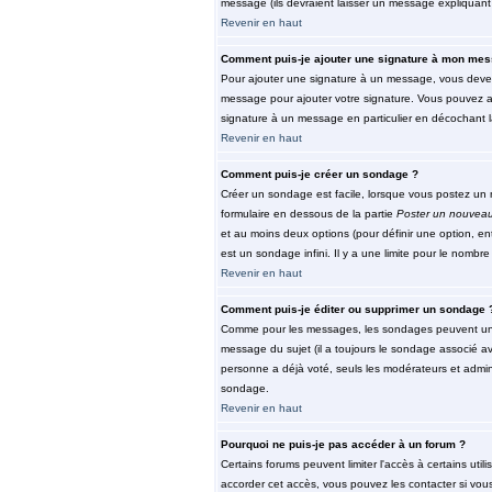
message (ils devraient laisser un message expliquant 
Revenir en haut
Comment puis-je ajouter une signature à mon mes
Pour ajouter une signature à un message, vous devez 
message pour ajouter votre signature. Vous pouvez au
signature à un message en particulier en décochant la
Revenir en haut
Comment puis-je créer un sondage ?
Créer un sondage est facile, lorsque vous postez un n
formulaire en dessous de la partie
Poster un nouveau
et au moins deux options (pour définir une option, e
est un sondage infini. Il y a une limite pour le nombre 
Revenir en haut
Comment puis-je éditer ou supprimer un sondage 
Comme pour les messages, les sondages peuvent unique
message du sujet (il a toujours le sondage associé av
personne a déjà voté, seuls les modérateurs et admini
sondage.
Revenir en haut
Pourquoi ne puis-je pas accéder à un forum ?
Certains forums peuvent limiter l'accès à certains util
accorder cet accès, vous pouvez les contacter si vous