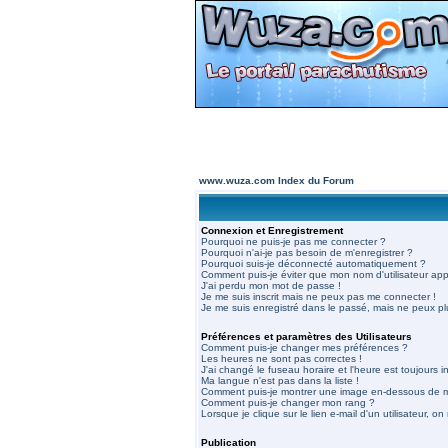
www.wuza.com Index du Forum
Connexion et Enregistrement
Pourquoi ne puis-je pas me connecter ?
Pourquoi n'ai-je pas besoin de m'enregistrer ?
Pourquoi suis-je déconnecté automatiquement ?
Comment puis-je éviter que mon nom d'utilisateur appar
J'ai perdu mon mot de passe !
Je me suis inscrit mais ne peux pas me connecter !
Je me suis enregistré dans le passé, mais ne peux p
Préférences et paramètres des Utilisateurs
Comment puis-je changer mes préférences ?
Les heures ne sont pas correctes !
J'ai changé le fuseau horaire et l'heure est toujours in
Ma langue n'est pas dans la liste !
Comment puis-je montrer une image en-dessous de mo
Comment puis-je changer mon rang ?
Lorsque je clique sur le lien e-mail d'un utilisateur,
Publication