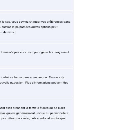
est le cas, vous devriez changer vos préférences dans
re, comme la plupart des autres options peut
eu de mots !
. le forum n'a pas été conçu pour gérer le changement
re traduit ce forum dans votre langue. Essayez de
nouvelle traduction. Plus d'informations peuvent être
ent elles prennent la forme d'étoiles ou de blocs
atar, qui est généralement unique ou personnelle à
 pas utilisez un avatar, cela voudra alors dire que