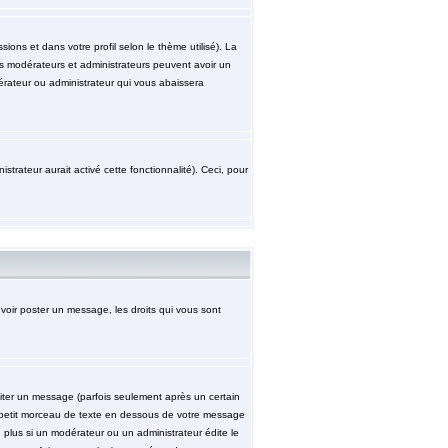
ions et dans votre profil selon le thème utilisé). La
les modérateurs et administrateurs peuvent avoir un
érateur ou administrateur qui vous abaissera
strateur aurait activé cette fonctionnalité). Ceci, pour
uvoir poster un message, les droits qui vous sont
ter un message (parfois seulement après un certain
petit morceau de texte en dessous de votre message
n plus si un modérateur ou un administrateur édite le