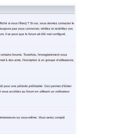
hé si vous l'êtes) ? Si oui, vous devriez contacter le
ujours pas vous connecter, vérifiez et revérifiez vos
m, il se peut que le forum ait été mal configuré.
ertains forums. Toutefois, l'enregistrement vous
l à des amis, l'inscription à un groupe d'utilisateurs,
 pour une période préétablie. Ceci permet d'éviter
i vous accédez au forum en utilisant un ordinateur
ministrateurs ou vous-même. Vous serez compté