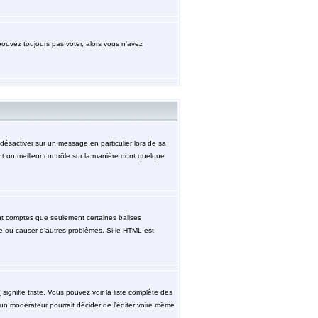
pouvez toujours pas voter, alors vous n'avez
désactiver sur un message en particulier lors de sa
nt un meilleur contrôle sur la manière dont quelque
ment comptes que seulement certaines balises
ge ou causer d'autres problèmes. Si le HTML est
signifie triste. Vous pouvez voir la liste complète des
 un modérateur pourrait décider de l'éditer voire même