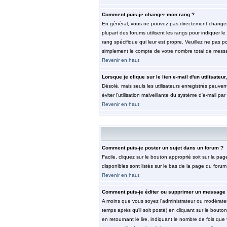
Comment puis-je changer mon rang ?
En général, vous ne pouvez pas directement changer le 
plupart des forums utilisent les rangs pour indiquer 
rang spécifique qui leur est propre. Veuillez ne pas 
simplement le compte de votre nombre total de mess
Revenir en haut
Lorsque je clique sur le lien e-mail d'un utilisat
Désolé, mais seuls les utilisateurs enregistrés peuvent
éviter l'utilisation malveillante du système d'e-mail pa
Revenir en haut
Comment puis-je poster un sujet dans un forum ?
Facile, cliquez sur le bouton approprié soit sur la pa
disponibles sont listés sur le bas de la page du forum 
Revenir en haut
Comment puis-je éditer ou supprimer un message
A moins que vous soyez l'administrateur ou modérate
temps après qu'il soit posté) en cliquant sur le bouto
en retournant le lire, indiquant le nombre de fois que