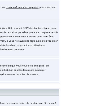
ez sur
J'ai oublié mon mot de passe
, puis suivez les
ibilités. Si le support COPPA est activé et que vous
pas le cas, alors peut-être que votre compte a besoin
de pouvoir vous connecter. Lorsque vous vous êtes
uvent, si vous ne l'avez pas reçu, alors êtes-vous bien
éduire les chances de voir des utilisateurs
ministrateur du forum.
 envoyé lorsque vous vous êtes enregistré) ou
 est habituel pour les forums de supprimer
impliquez-vous dans les discussions.
aut des pages, mais cela peut ne pas être le cas).