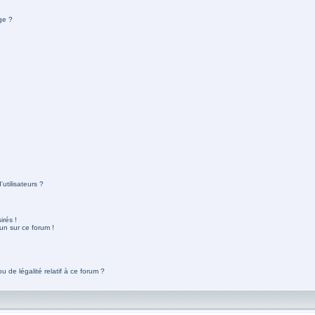
ge ?
utilisateurs ?
rés !
un sur ce forum !
 de légalité relatif à ce forum ?