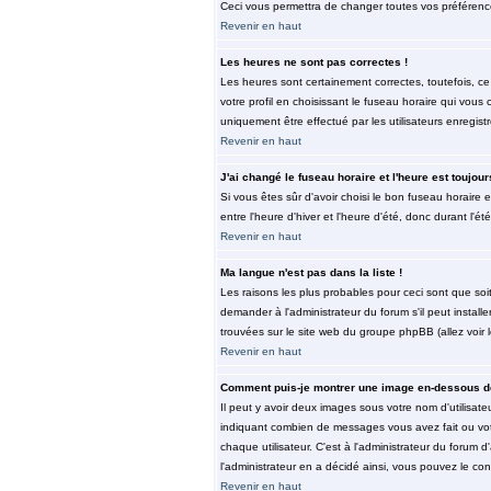
Ceci vous permettra de changer toutes vos préférenc
Revenir en haut
Les heures ne sont pas correctes !
Les heures sont certainement correctes, toutefois, ce
votre profil en choisissant le fuseau horaire qui vous
uniquement être effectué par les utilisateurs enregist
Revenir en haut
J'ai changé le fuseau horaire et l'heure est toujour
Si vous êtes sûr d'avoir choisi le bon fuseau horaire 
entre l'heure d'hiver et l'heure d'été, donc durant l'ét
Revenir en haut
Ma langue n'est pas dans la liste !
Les raisons les plus probables pour ceci sont que soi
demander à l'administrateur du forum s'il peut install
trouvées sur le site web du groupe phpBB (allez voir 
Revenir en haut
Comment puis-je montrer une image en-dessous de
Il peut y avoir deux images sous votre nom d'utilisat
indiquant combien de messages vous avez fait ou vot
chaque utilisateur. C'est à l'administrateur du forum d
l'administrateur en a décidé ainsi, vous pouvez le co
Revenir en haut