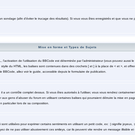
un sondage (afin d'éviter le trucage des résultats). Si vous vous êtes enregistrés et que vous ne 
Mise en forme et Types de Sujets
activation de l'utilisation du BBCode est déterminée par l'administrateur (vous pouvez aussi le 
styile du HTML, les balises sont contenues dans des crochets [ et ] à la place de < et >, et offre
le BBCode, allez voir le guide, accessible depuis le formulaire de publication.
 il a un contrôle complet dessus. Si vous êtes autorisés à l'utiliser, vous vous rendrez certaine
r aux gens d'abuser du forum en utilisant certaines balises qui pourraient détruire la mise en pa
particulier lors de sa composition.
nt utilisées pour exprimer certains sentiments en utilisant un petit code, ex: :) signifie joyeux, :( 
z de ne pas utiliser abusivement ces smileys, car ils peuvent vite rendre un message illisible et