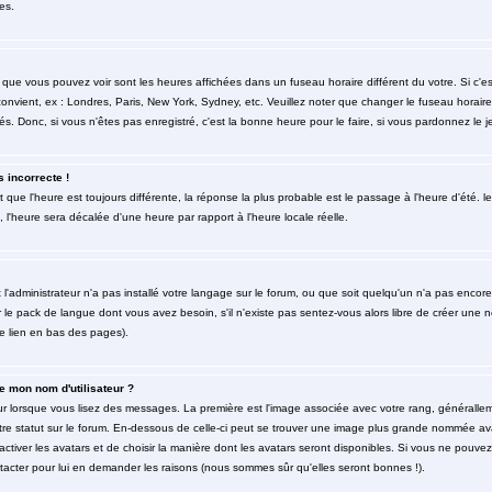
es.
 que vous pouvez voir sont les heures affichées dans un fuseau horaire différent du votre. Si c'
 convient, ex : Londres, Paris, New York, Sydney, etc. Veuillez noter que changer le fuseau horai
rés. Donc, si vous n'êtes pas enregistré, c'est la bonne heure pour le faire, si vous pardonnez le j
s incorrecte !
et que l'heure est toujours différente, la réponse la plus probable est le passage à l'heure d'été
é, l'heure sera décalée d'une heure par rapport à l'heure locale réelle.
t l'administrateur n'a pas installé votre langage sur le forum, ou que soit quelqu'un n'a pas enco
er le pack de langue dont vous avez besoin, s'il n'existe pas sentez-vous alors libre de créer une 
le lien en bas des pages).
 mon nom d'utilisateur ?
eur lorsque vous lisez des messages. La première est l'image associée avec votre rang, générallem
re statut sur le forum. En-dessous de celle-ci peut se trouver une image plus grande nommée av
'activer les avatars et de choisir la manière dont les avatars seront disponibles. Si vous ne pouvez
ntacter pour lui en demander les raisons (nous sommes sûr qu'elles seront bonnes !).