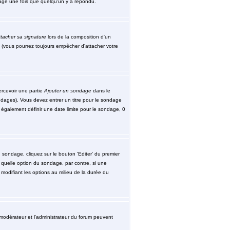
ssage une fois que quelqu'un y a répondu.
tacher sa signature
lors de la composition d'un
 (vous pourrez toujours empêcher d'attacher votre
ercevoir une partie
Ajouter un sondage
dans le
ndages). Vous devez entrer un titre pour le sondage
également définir une date limite pour le sondage, 0
sondage, cliquez sur le bouton 'Editer' du premier
 quelle option du sondage, par contre, si une
modifiant les options au milieu de la durée du
le modérateur et l'administrateur du forum peuvent