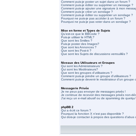
Comment puis-je poster un sujet dans un forum ?
Comment puis-je éditer ou supprimer un message ?
Comment puis-je ajouter une signature à mon messa
Comment puis-je créer un sondage ?
Comment puis-je éditer ou supprimer un sondage ?
Pourquoi ne puis-je pas accéder à un forum ?
Pourquoi ne puis-je pas voter dans un sondage ?
Mise en forme et Types de Sujets
Qu'est-ce que le BBCode ?
Puis-je utiliser le HTML?
Que sont les Smilies ?
Puis-je poster des Images?
Que sont les Annonces ?
Que sont les Post-it ?
Que sont les Sujets de discussions verrouillés ?
Niveaux des Utilisateurs et Groupes
Qui sont les Administrateurs ?
Qui sont les Modérateurs?
Que sont les groupes d'utilisateurs ?
Comment puis-je joindre un groupe d'utilisateurs ?
Comment puis-je devenir le modérateur d'un groupe d'
Messagerie Privée
Je ne peux pas envoyer de messages privés !
Je continue de recevoir des messages privés non-dési
J'ai reçu un e-mail abusif ou de spamming de quelqu'
phpBB 2
Qui a écrit ce forum ?
Pourquoi la fonction X n'est pas disponible ?
Qui dois-je contacter à propos des questions d'abus ou