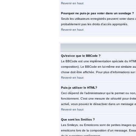
Revenir en haut
Pourquoi ne puis-je pas voter dans un sondage ?
Seuls les utilisateurs enregistrés peuvent voter dans 
probablement pas les droits d'accès appropriés.
Revenir en haut
Qu'est-ce que le BBCode ?
Le BBCode est une implémentation spéciale du HTML, l'
composition). Le BBCode en lui-même est similaire au 
chose doit être affichée. Pour plus d'informations sur 
Revenir en haut
Puis-je utiliser le HTML?
Ceci dépend de l'administrateur qui le permet ou non,
fonctionnent. C'est une mesure de
sécurité
pour évite
activé, vous pouvez le désactiver dans un message en 
Revenir en haut
Que sont les Smilies ?
Les Smileys, ou Emoticons sont de petites images qui so
emoticons lors de la composition d'un message. Essaye
de le supprimer entièrement.