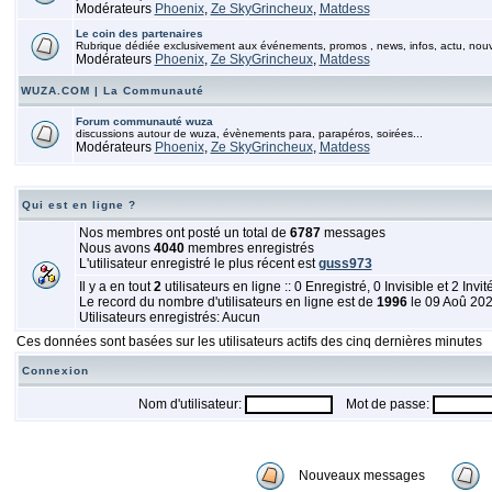
Modérateurs
Phoenix
,
Ze SkyGrincheux
,
Matdess
Le coin des partenaires
Rubrique dédiée exclusivement aux événements, promos , news, infos, actu, nou
Modérateurs
Phoenix
,
Ze SkyGrincheux
,
Matdess
WUZA.COM | La Communauté
Forum communauté wuza
discussions autour de wuza, évènements para, parapéros, soirées...
Modérateurs
Phoenix
,
Ze SkyGrincheux
,
Matdess
Qui est en ligne ?
Nos membres ont posté un total de
6787
messages
Nous avons
4040
membres enregistrés
L'utilisateur enregistré le plus récent est
guss973
Il y a en tout
2
utilisateurs en ligne :: 0 Enregistré, 0 Invisible et 2 Invi
Le record du nombre d'utilisateurs en ligne est de
1996
le 09 Aoû 20
Utilisateurs enregistrés: Aucun
Ces données sont basées sur les utilisateurs actifs des cinq dernières minutes
Connexion
Nom d'utilisateur:
Mot de passe:
Nouveaux messages