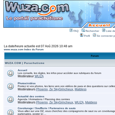
FAQ
Rechercher
Liste 
Profil
Se connecter po
La date/heure actuelle est 07 Aoû 2026 10:48 am
www.wuza.com Index du Forum
Forum
WUZA.COM | Parachutisme
Accueil
Les conseils, les règles, les infos pour accèder aux rubriques du forum
Modérateur
WUZA
Photos/vidéos
Postez ici vos photos, les liens vers vos vidéos de para et des questions sur celles
Modérateurs
Phoenix
,
Ze SkyGrincheux
,
Matdess
Actualité des centres
Agenda / Animations / Planning des centres
Modérateurs
Phoenix
,
Ze SkyGrincheux
,
WUZA
,
Matdess
Covoiturage / Soufflerie / Partenaires de sauts
Vous allez sur une DZ, vous cherchez des compagnons de saut ou un covoiturage, p
partenaires, poster ici ...