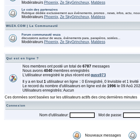
Modérateurs
Phoenix
,
Ze SkyGrincheux
,
Matdess
Le coin des partenaires
Rubrique dédiée exclusivement aux événements, promos , news, infos, actu, nou
Modérateurs
Phoenix
,
Ze SkyGrincheux
,
Matdess
WUZA.COM | La Communauté
Forum communauté wuza
discussions autour de wuza, évènements para, parapéros, soirées...
Modérateurs
Phoenix
,
Ze SkyGrincheux
,
Matdess
Qui est en ligne ?
Nos membres ont posté un total de
6787
messages
Nous avons
4040
membres enregistrés
L'utilisateur enregistré le plus récent est
guss973
Il y a en tout
1
utilisateur en ligne :: 0 Enregistré, 0 Invisible et 1 Invité
Le record du nombre d'utilisateurs en ligne est de
1996
le 09 Aoû 20
Utilisateurs enregistrés: Aucun
Ces données sont basées sur les utilisateurs actifs des cinq dernières minutes
Connexion
Nom d'utilisateur:
Mot de passe:
Nouveaux messages