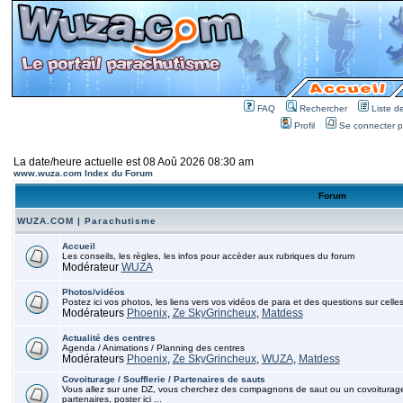
FAQ
Rechercher
Liste 
Profil
Se connecter po
La date/heure actuelle est 08 Aoû 2026 08:30 am
www.wuza.com Index du Forum
Forum
WUZA.COM | Parachutisme
Accueil
Les conseils, les règles, les infos pour accèder aux rubriques du forum
Modérateur
WUZA
Photos/vidéos
Postez ici vos photos, les liens vers vos vidéos de para et des questions sur celles
Modérateurs
Phoenix
,
Ze SkyGrincheux
,
Matdess
Actualité des centres
Agenda / Animations / Planning des centres
Modérateurs
Phoenix
,
Ze SkyGrincheux
,
WUZA
,
Matdess
Covoiturage / Soufflerie / Partenaires de sauts
Vous allez sur une DZ, vous cherchez des compagnons de saut ou un covoiturage, p
partenaires, poster ici ...