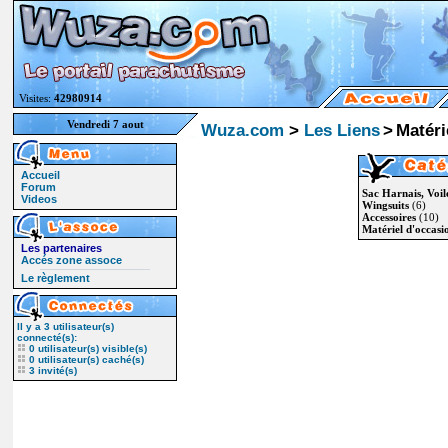
Visites:
42980914
Vendredi 7 aout
Wuza.com
>
Les Liens
>
Matéri
Accueil
Forum
Sac Harnais, Voile
Videos
Wingsuits
(6)
Accessoires
(10)
Matériel d'occasi
Les partenaires
Accés zone assoce
Le règlement
Il y a
3
utilisateur(s)
connecté(s):
0 utilisateur(s) visible(s)
0 utilisateur(s) caché(s)
3 invité(s)